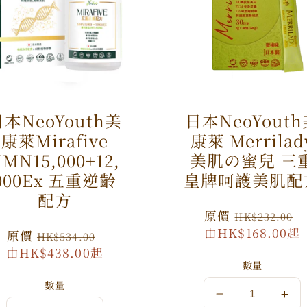
本NeoYouth美
日本NeoYout
康萊Mirafive
康萊 Merrilad
MN15,000+12,
美肌の蜜兒 三
000Ex 五重逆齡
皇牌呵護美肌配
配方
原
原價
HK$232.00
價
由HK$168.00起
原
原價
特
HK$534.00
由HK$438.00起
價
價
數量
數量
數
數