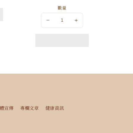
數量
數
數
量
量
減
增
少
加
體宣傳
專欄文章
健康資訊