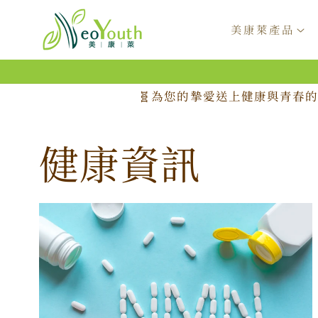
跳至內
容
美康萊產品
🧬為您的摯愛送上健康與青春的
健康資訊