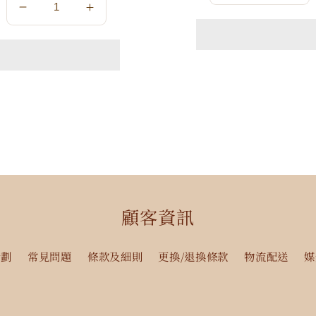
數
數
量
量
量
量
減
增
減
增
少
加
少
加
顧客資訊
計劃
常見問題
條款及細則
更換/退換條款
物流配送
媒