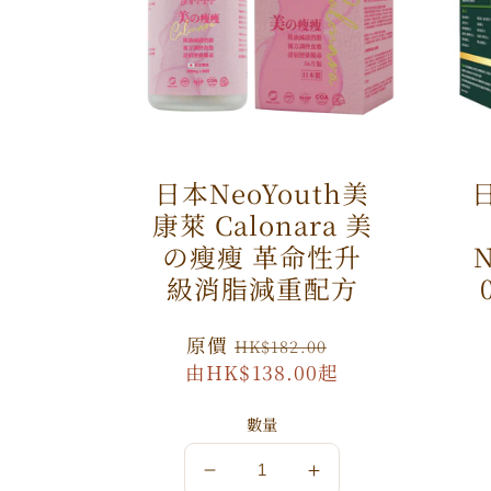
日本NeoYouth美
日
康萊 Calonara 美
の瘦瘦 革命性升
N
級消脂減重配方
原
原價
特
HK$182.00
由HK$138.00起
價
價
數量
數
數