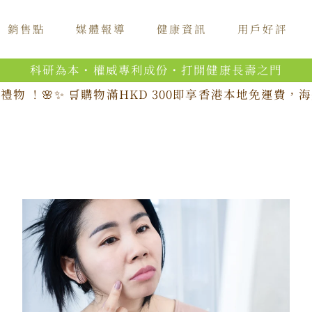
銷售點
媒體報導
健康資訊
用戶好評
科研為本・權威專利成份・打開健康長壽之門
禮物 ！🌸✨ 🛒購物滿HKD 300即享香港本地免運費