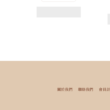
量
量
減
增
少
加
關於我們
聯絡我們
會員