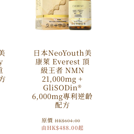
h美
日本NeoYouth美
y
康萊 Everest 頂
重
級王者 NMN
方
21,000mg +
GliSODin®️
特
6,000mg專利逆齡
價
配方
原
原價
特
HK$604.00
由HK$488.00起
價
價