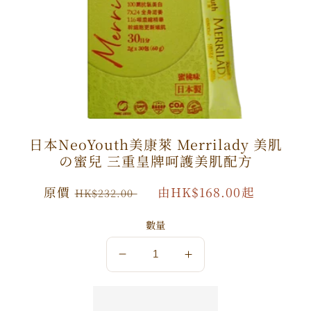
日本NeoYouth美康萊 Merrilady 美肌
の蜜兒 三重皇牌呵護美肌配方
原
原價
特
由HK$168.00起
HK$232.00
價
價
數量
數
數
量
量
減
增