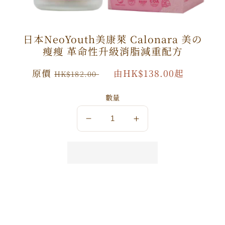
日本NeoYouth美康萊 Calonara 美の
瘦瘦 革命性升級消脂減重配方
原
原價
特
由HK$138.00起
HK$182.00
價
價
數量
數
數
量
量
減
增
少
加