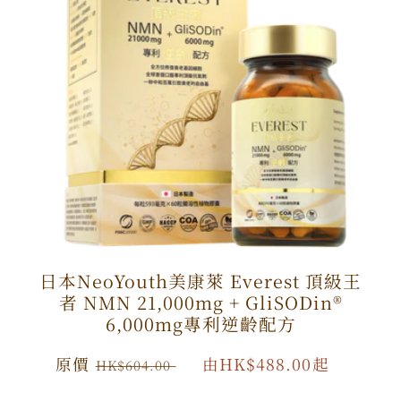
日本NeoYouth美康萊 Everest 頂級王
者 NMN 21,000mg + GliSODin®️
6,000mg專利逆齡配方
原
原價
特
由HK$488.00起
HK$604.00
價
價