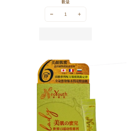
數量
數
數
量
量
減
增
少
加