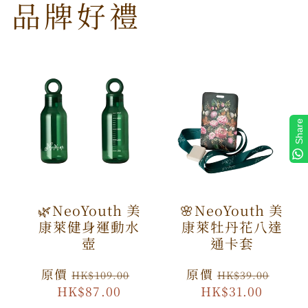
品牌好禮
Share
🌿NeoYouth 美
🌸NeoYouth 美
康萊健身運動水
康萊牡丹花八達
壺
通卡套
原
原價
特
原
原價
特
HK$109.00
HK$39.00
價
HK$87.00
價
價
HK$31.00
價