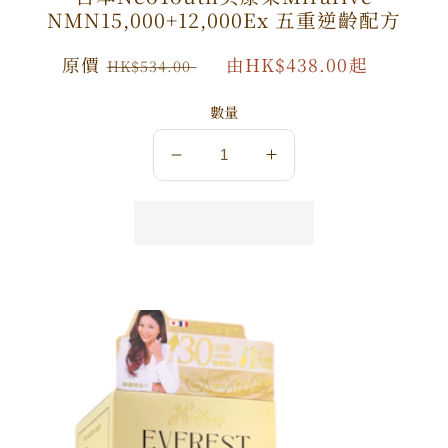
NMN15,000+12,000Ex 五重逆齡配方
原
原價
特
由HK$438.00起
HK$534.00
價
價
數量
數
數
量
量
減
增
少
加