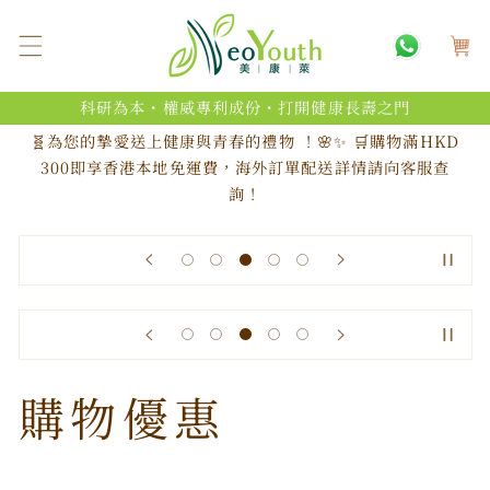
跳至內
購
容
物
車
科研為本・權威專利成份・打開健康長壽之門
🧬為您的摯愛送上健康與青春的禮物 ！🌸✨ 🛒購物滿HKD
300即享香港本地免運費，海外訂單配送詳情請向客服查
詢！
購物優惠