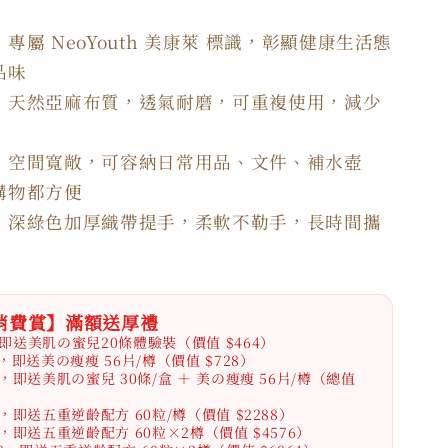
：專屬 NeoYouth 美康萊 標識，彰顯健康生活態
品味
：天然亞麻布質，透氣耐磨，可重複使用，減少
：空間寬敞，可容納日常用品、文件、補水壺
購物都方便
：深綠色加厚織帶提手，柔軟不勒手，長時間攜
消費賞】滿額送厚禮
，即送美肌の蜜兒20條體驗裝（價值 $464）
88，即送美の瘦瘦 56片/樽（價值 $728）
88，即送美肌の蜜兒 30條/盒 ＋ 美の瘦瘦 56片/樽（總值
88，即送五重逆齡配方 60粒/樽（價值 $2288）
88，即送五重逆齡配方 60粒×2樽（價值 $4576）