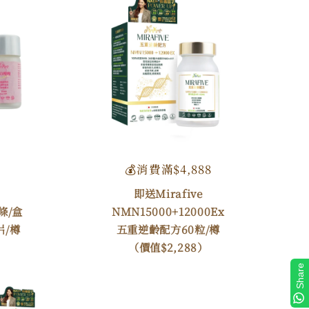
💰消費滿$4,888
即送Mirafive
條/盒
NMN15000+12000Ex
片/樽
五重逆齡配方60粒/樽
（價值$2,288）
Share