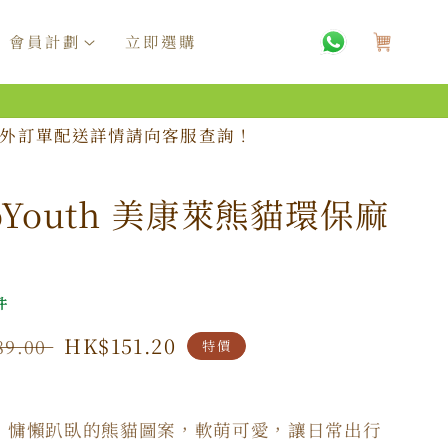
購
物
會員計劃
立即選購
車
，海外訂單配送詳情請向客服查詢！
eoYouth 美康萊熊貓環保麻
件
特
HK$151.20
89.00
特價
價
。
：慵懶趴臥的熊貓圖案，軟萌可愛，讓日常出行