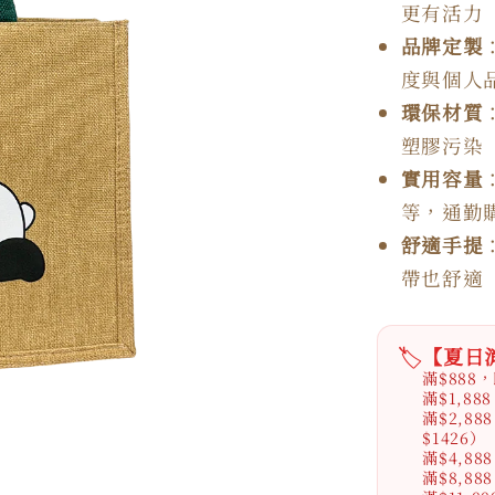
更有活力
品牌定製
度與個人
環保材質
塑膠污染
實用容量
等，通勤
舒適手提
帶也舒適
🏷️
【夏日
滿$888
滿$1,8
滿$2,8
$1426）
滿$4,8
滿$8,8