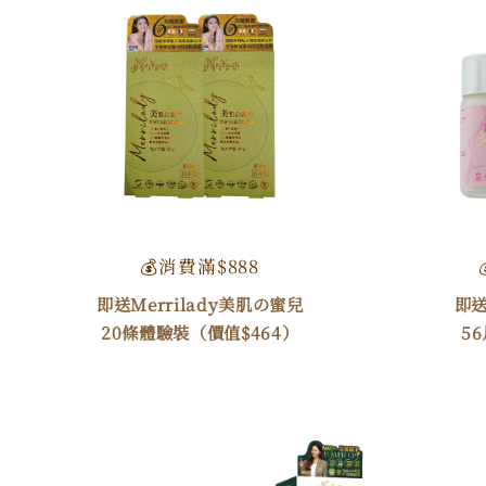
💰消費滿$888
即送Merrilady美肌の蜜兒
即送
20條體驗裝（價值$464）
5