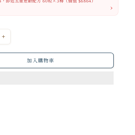
888，即送五重逆齡配方 60粒×3樽（價值 $6864）
›
🐼
h
NeoYouth
美
加入購物車
康
萊
熊
貓
環
保
麻
布
袋