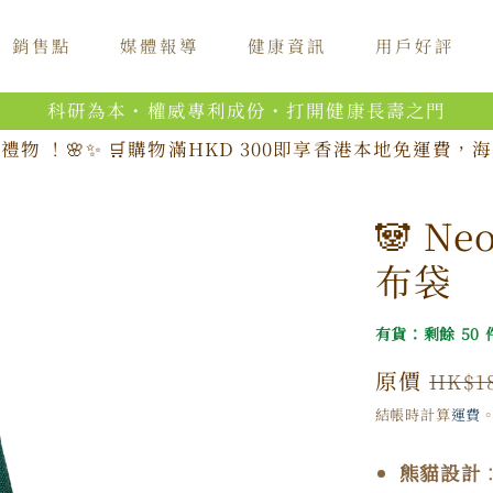
銷售點
媒體報導
健康資訊
用戶好評
科研為本・權威專利成份・打開健康長壽之門
禮物 ！🌸✨ 🛒購物滿HKD 300即享香港本地免運費
🐼 N
布袋
有貨：剩餘 50 
原
原價
HK$1
價
結帳時計算
運費
熊貓設計