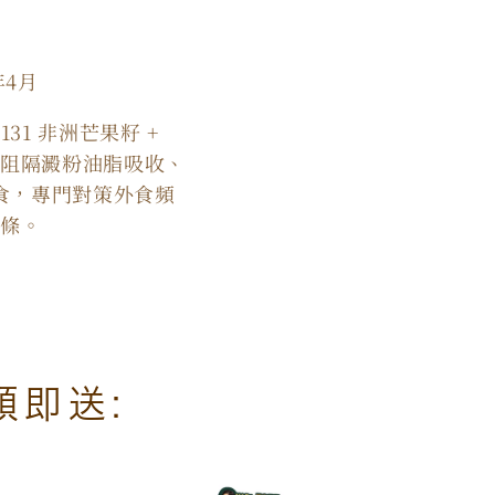
數
量
年4月
增
加
31 非洲芒果籽 +
慾、阻隔澱粉油脂吸收、
食，專門對策外食頻
條。
即送: