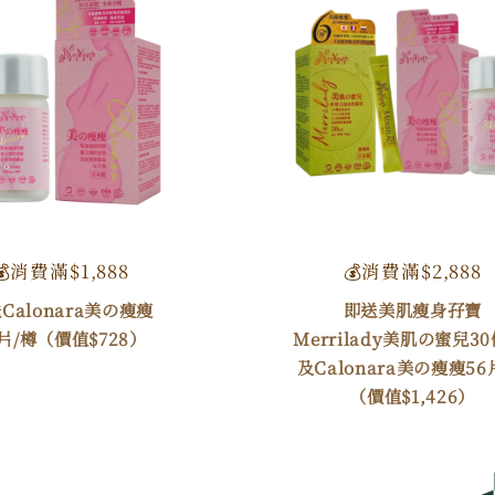
💰消費滿$1,888
💰消費滿$2,888
Calonara美の瘦瘦
即送美肌瘦身孖寶
6片/樽（價值$728）
Merrilady美肌の蜜兒30
及Calonara美の瘦瘦56
（價值$1,426）