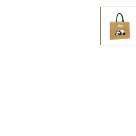
在
強
制
回
應
中
開
啟
多
媒
體
檔
案
1