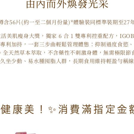
由內而外煥發光采
數
量
樽含56片(約一至二個月份量)*體驗裝同標準裝期至27
減
少
真生活美肌瘦身大獎，獨家 6 合 1 雙專利控重配方，IGOB1
藤黃果雙專利加持，一套三步曲輕鬆管理體態：抑制過度食
。全天然草本萃取，不含藥性不刺激身體，無需極限節
、久坐少動、易水腫囤脂人群，長期食用維持輕盈勻稱線
健康美！✨消費滿指定金額