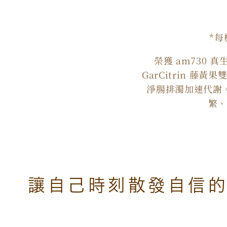
*每
榮獲 am730 
GarCitrin 
淨腸排濁加速代謝
繁
讓自己時刻散發自信的