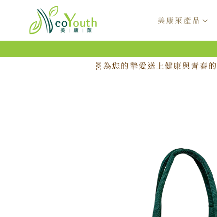
跳至內
容
美康萊產品
🧬為您的摯愛送上健康與青春的
略過產
品資訊