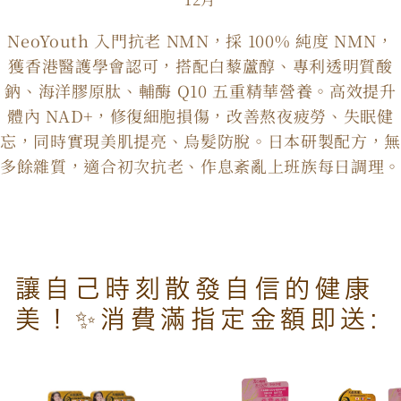
少
加
NeoYouth 入門抗老 NMN，採 100% 純度 NMN，
獲香港醫護學會認可，搭配白藜蘆醇、專利透明質酸
鈉、海洋膠原肽、輔酶 Q10 五重精華營養。高效提升
體內 NAD+，修復細胞損傷，改善熬夜疲勞、失眠健
忘，同時實現美肌提亮、烏髮防脫。日本研製配方，無
多餘雜質，適合初次抗老、作息紊亂上班族每日調理。
讓自己時刻散發自信的健康
美！✨消費滿指定金額即送: