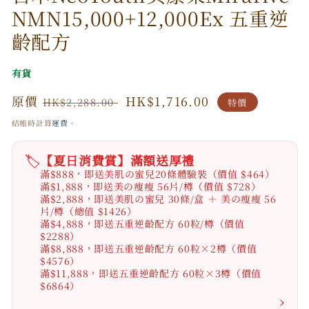
1
NMN15,000+12,000Ex 五重逆
齡配方
有貨
原
原價
特
HK$1,716.00
HK$2,288.00
特價
價
價
結帳時計算
運費
。
🏷️
【夏日消費賞】滿額送厚禮
滿$888，即送美肌の蜜兒20條體驗裝（價值 $464）
滿$1,888，即送美の瘦瘦 56片/樽（價值 $728）
滿$2,888，即送美肌の蜜兒 30條/盒 ＋ 美の瘦瘦 56
片/樽（總值 $1426）
滿$4,888，即送五重逆齡配方 60粒/樽（價值
$2288）
滿$8,888，即送五重逆齡配方 60粒×2樽（價值
$4576）
滿$11,888，即送五重逆齡配方 60粒×3樽（價值
$6864）
›