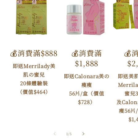
💰消費滿$888
💰消費滿
💰
$1,888
$2
即送Merrilady美
肌の蜜兒
即送Calonara美の
即送美
20條體驗裝
瘦瘦
Merri
（價值$464）
56片/盒（價值
蜜兒3
$728）
及Calo
瘦56片
$1,
/
1
/
5