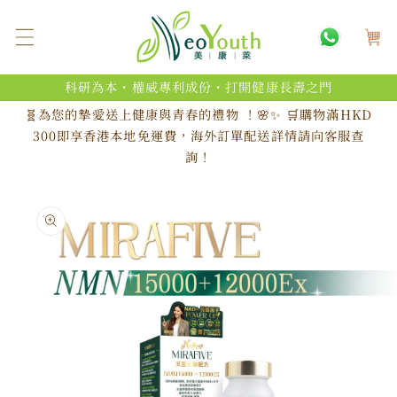
跳至內
購
容
物
車
科研為本・權威專利成份・打開健康長壽之門
🧬為您的摯愛送上健康與青春的禮物 ！🌸✨ 🛒購物滿HKD
300即享香港本地免運費，海外訂單配送詳情請向客服查
詢！
略過產
品資訊