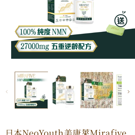
在
強
制
回
應
中
開
啟
多
媒
體
檔
日本NeoYouth美康萊Mirafive
案