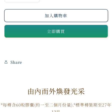
本
本
NeoYouth
NeoYouth
加入購物車
美
美
康
康
立即購買
萊
萊
Mirafive
Mirafive
NMN15,000+12,000Ex
NMN15,000+12,000Ex
五
五
重
重
Share
逆
逆
齡
齡
配
配
由內而外煥發光采
方
方
數
數
量
量
*每樽含60粒膠囊(約一至二個月份量).*標準樽裝期至27年
減
增
12月