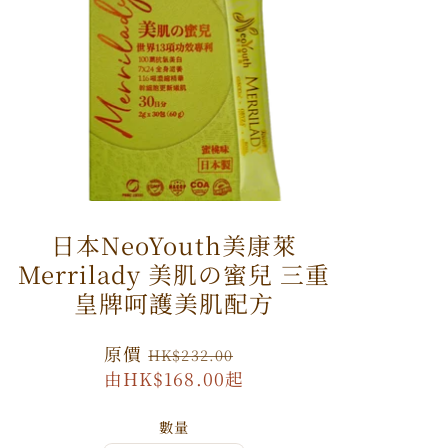
日本NeoYouth美康萊
Merrilady 美肌の蜜兒 三重
皇牌呵護美肌配方
原
原價
特
HK$232.00
價
由HK$168.00起
價
數量