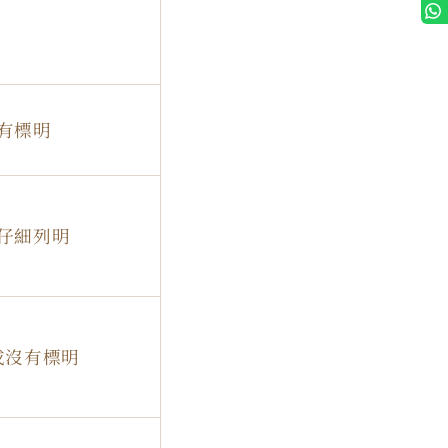
有標明
仔細列明
或沒有標明