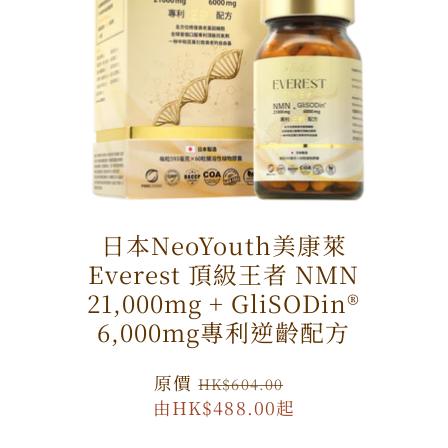
日本NeoYouth美康萊
Everest 頂級王者 NMN
21,000mg + GliSODin®️
6,000mg專利逆齡配方
原
原價
特
HK$604.00
由HK$488.00起
價
價