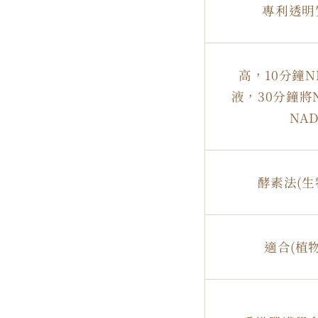
專利透明
高，10分鐘
液，30分鐘將
NAD
酵素法(生
適合(植