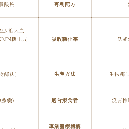
質酸鈉
專利配方
NMN進入血
NMN轉化成
吸收轉化率
低或
+
物酶法)
生產方法
生物酶
物膠囊)
適合素食者
沒有標
專業醫療機構