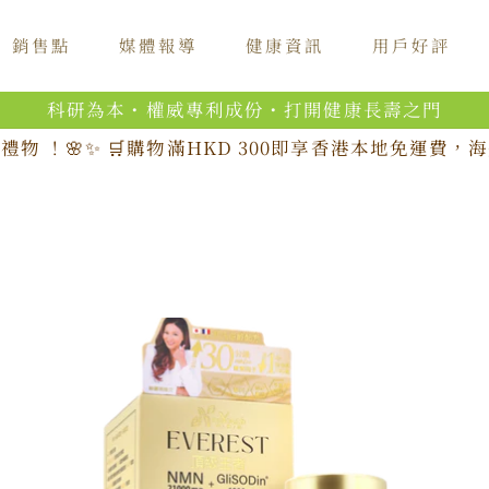
銷售點
媒體報導
健康資訊
用戶好評
科研為本・權威專利成份・打開健康長壽之門
禮物 ！🌸✨ 🛒購物滿HKD 300即享香港本地免運費