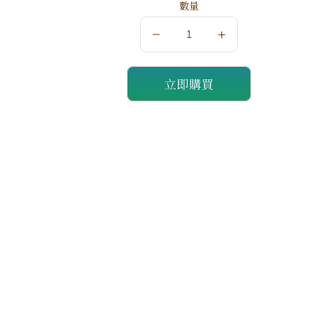
數量
數
數
量
量
立即購買
減
增
少
加