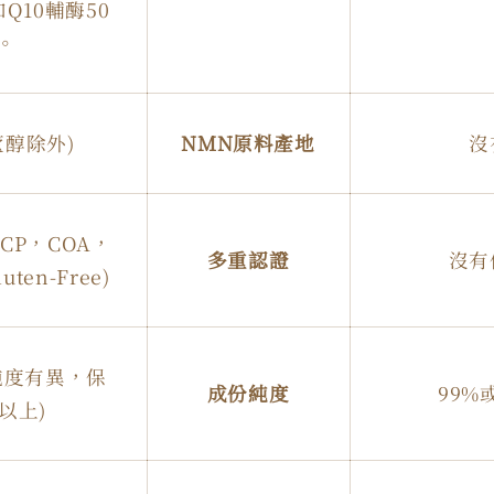
Q10輔酶50
。
蘆醇除外)
NMN原料產地
沒
CCP，COA，
多重認證
沒有
ten-Free)
貨純度有異，保
成份純度
99%
%以上)