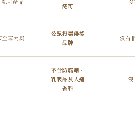
會認可產品
沒
認可
公眾投票得獎
MN至尊大獎
沒有
品牌
不含防腐劑、
乳製品及人造
沒
香料