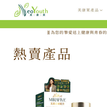
跳至內
容
美康萊產品
🧬為您的摯愛送上健康與青春的
熱賣產品