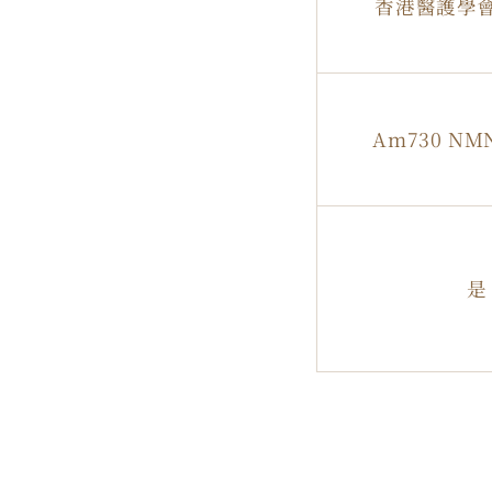
香港醫護學
Am730 N
是