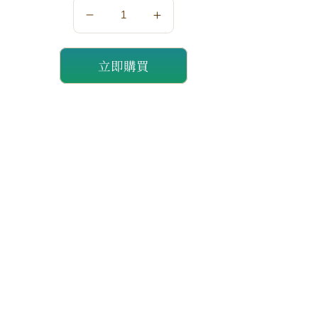
數
數
量
量
立即購買
減
增
少
加