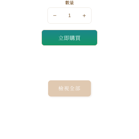
數量
數
數
量
量
立即購買
減
增
少
加
檢視全部