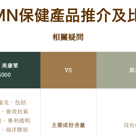
MN保健產品推介及
相關疑問
h 美康萊
VS
其
000
0毫克，包括
毫克，強效抗氧
克、專利透明
主要成份含量
沒有
克、海洋膠原