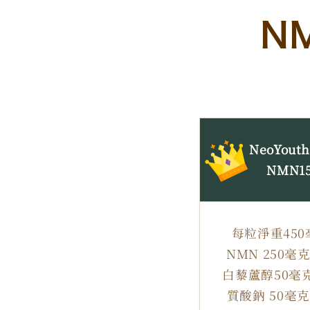
N
NeoYout
NMN15
每粒淨重45
NMN 250
白藜蘆醇50毫
質酸鈉 50毫