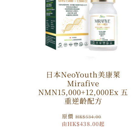
日本NeoYouth美康萊
Mirafive
NMN15,000+12,000Ex 五
重逆齡配方
原
原價
特
HK$534.00
由HK$438.00起
價
價