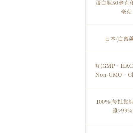
蛋白肽50毫克和
毫克
日本(白藜
有(GMP，HA
Non-GMO，Glu
100%(每批
證>99