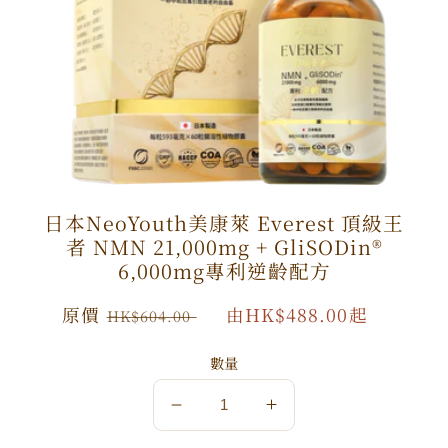
6,000mg
6,000mg
1
1
件
件
裝
裝
數
數
量
量
減
增
少
加
日本NeoYouth美康萊 Everest 頂級王
者 NMN 21,000mg + GliSODin®️
6,000mg專利逆齡配方
原
原價
特
由HK$488.00起
HK$604.00
價
價
數量
日
日