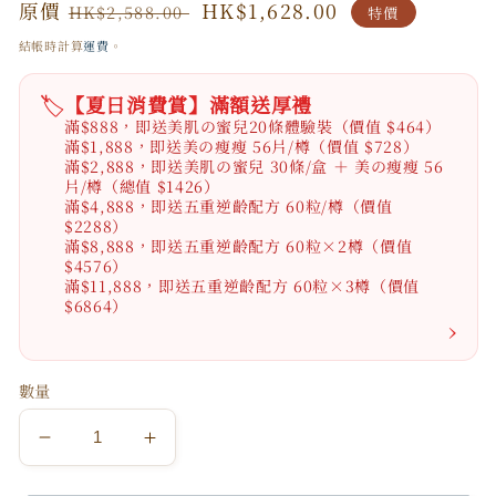
原
原價
特
HK$1,628.00
HK$2,588.00
特價
價
價
結帳時計算
運費
。
🏷️
【夏日消費賞】滿額送厚禮
滿$888，即送美肌の蜜兒20條體驗裝（價值 $464）
滿$1,888，即送美の瘦瘦 56片/樽（價值 $728）
滿$2,888，即送美肌の蜜兒 30條/盒 ＋ 美の瘦瘦 56
片/樽（總值 $1426）
滿$4,888，即送五重逆齡配方 60粒/樽（價值
$2288）
滿$8,888，即送五重逆齡配方 60粒×2樽（價值
$4576）
滿$11,888，即送五重逆齡配方 60粒×3樽（價值
$6864）
›
數量
日
日
本
本