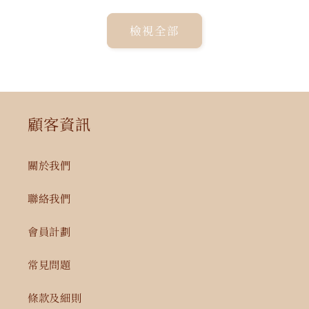
Everest
Everest
頂
頂
檢視全部
級
級
王
王
者
者
NMN
NMN
21,000mg
21,000mg
顧客資訊
+
+
GliSODin®️
GliSODin®️
關於我們
6,000mg
6,000mg
1
1
聯絡我們
件
件
裝
裝
會員計劃
數
數
量
量
常見問題
減
增
條款及細則
少
加