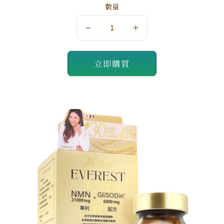
數量
日
日
本
本
NeoYouth
NeoYouth
立即購買
美
美
康
康
萊
萊
Everest
Everest
頂
頂
級
級
王
王
者
者
NMN
NMN
21,000mg
21,000mg
+
+
GliSODin®️
GliSODin®️