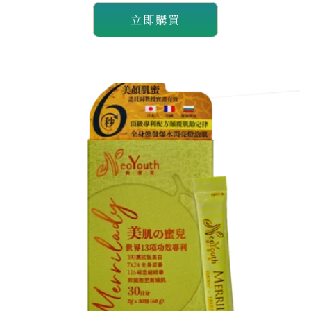
本
本
NeoYouth
NeoYouth
立即購買
美
美
康
康
萊
萊
Everest
Everest
頂
頂
級
級
王
王
者
者
NMN
NMN
21,000mg
21,000mg
+
+
GliSODin®️
GliSODin®️
6,000mg
6,000mg
1
1
件
件
裝
裝