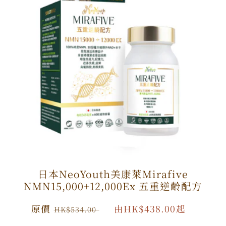
日本NeoYouth美康萊Mirafive
NMN15,000+12,000Ex 五重逆齡配方
原
原價
特
由HK$438.00起
HK$534.00
價
價