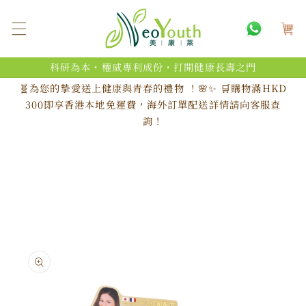
跳至內
購
容
物
車
科研為本・權威專利成份・打開健康長壽之門
🧬為您的摯愛送上健康與青春的禮物 ！🌸✨ 🛒購物滿HKD
300即享香港本地免運費，海外訂單配送詳情請向客服查
詢！
略過產
品資訊