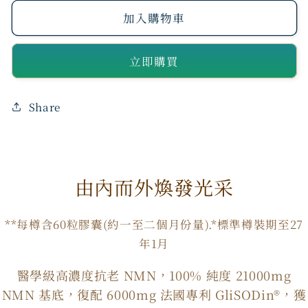
NeoYouth
NeoYouth
加入購物車
美
美
康
康
立即購買
萊
萊
Everest
Everest
頂
頂
Share
級
級
王
王
者
者
由內而外煥發光采
NMN
NMN
21,000mg
21,000mg
+
+
**每樽含60粒膠囊(約一至二個月份量).*標準樽裝期至27
GliSODin®️
GliSODin®️
年1月
6,000mg
6,000mg
1
1
醫學級高濃度抗老 NMN，100% 純度 21000mg
件
件
NMN 基底，復配 6000mg 法國專利 GliSODin®，獲
裝
裝