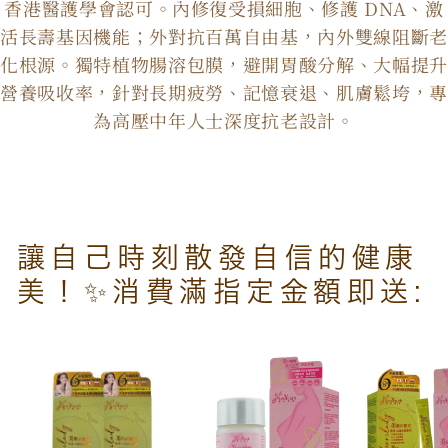
香港醫護學會認可。內修復受損細胞、修護 DNA、激
數
數
活長壽基因機能；外對抗百萬自由基，內外雙線阻斷老
量
量
化根源。獨特植物腸溶包膜，避開胃酸分解、大幅提升
減
增
營養吸收率，針對長期疲勞、記憶衰退、肌膚鬆垮，專
少
加
為高壓中年人士深度抗老設計。
讓自己時刻散發自信的健康
美！✨消費滿指定金額即送: