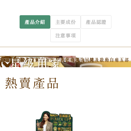
產品介紹
主要成份
產品認證
注意事項
自由基殺手
EVEREST 頂級王者
革命性雙重配方
全方位修復衰老基因細胞
NMN 21000 mg + GliSODin® 6000 mg
100
純度
權威
內外
初老徵狀無聲接近!
皮膚鬆弛
出現皺紋
容易疲倦
新陳代謝差
全球首個口服專利頂級抗氧劑
革命性
雙重抗衰老配方
抵禦輻射
修復DNA損傷
安全改善生理逆轉
全球首個經臨床證實口服有效
一秒中和過百萬引致衰老的自由基
內外夾擊，全方位保衛長青體態
對外防禦：
高效中和自由基，一舉殲滅氧化及衰老元兇
對內修復：
營養補給、修復內臟、增益免疫、加強屏障及啟動自癒五部
施展逆齡抗衰老魔法
提亮肌膚
增強免疫力
強化心臟
烏髮防脫
甄選日本及法國頂級原料
日本製造
100
純度
NMN
10項功效專利
多項國際權威
臨床認證
適合素食人士
無農藥
無水銀
無雜質
權威實證，安全可靠
NMN於人體上應用已獲
等公開肯定
經至少3大國際權威期刊持續認證
臨床觀察實證
生理或機能逆轉的同時
配合法國專利成分GliSODin®
經25項研究及15項於期刊發表的臨床實證
同時獲10項功效專利
避免入侵性方式抵禦衰老
腸溶植物膠囊技術
皇牌NMN成分
100%純度NMN
100%吸收
日本原料
安全可靠
簡單口服
輕易、溫和地達到高強度抗氧化效果
攔截老化
激活年輕機能
體質虛弱
記憶力
經常捱夜
掉髮
修復
改善
強化
促進
提升
加速
少運動
獲美國及日本多個
您是否...
%
%
抗衰老逆齡
實證
夾擊
皮膚、身體越來越差?
細紋虎紋
易沾寒沾凍
精神欠佳
專注力衰退
血液循環不佳
睡眠質素欠佳
髮質欠佳
權威機構及大學研究認證
曲
衰老細胞
彈滑鎖水
失眠疲勞
骨骼關節
改善三高
新陳代謝
運動耐力
身體復原
並無產生不良健康問題
無彈性
容易肥胖
記憶力
從細胞根本煥發年青活力
及
「可以經由消化系統吸收的
熱賣產品
法國專利密瓜萃取
GliSODin® 超級酵素SOD*」