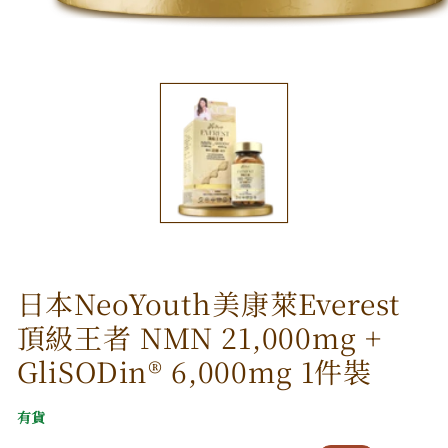
在
強
制
回
應
中
開
啟
多
媒
體
檔
案
日本NeoYouth美康萊Everest
1
頂級王者 NMN 21,000mg +
GliSODin®️ 6,000mg 1件裝
有貨