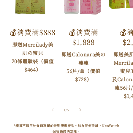
💰消費滿$888
💰消費滿
💰
$1,888
$2
即送Merrilady美
肌の蜜兒
即送Calonara美の
即送美
20條體驗裝（價值
瘦瘦
Merri
$464）
56片/盒（價值
蜜兒3
$728）
及Calo
瘦56片
$1,
/
1
/
5
*獎賞不適用於會員專屬的特別優惠產品。如有任何爭議，NeoYouth
保留最終決定權。