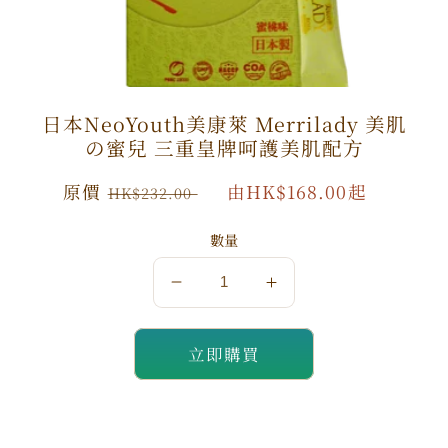
數
數
量
量
減
增
少
加
日本NeoYouth美康萊 Merrilady 美肌
の蜜兒 三重皇牌呵護美肌配方
原
原價
特
由HK$168.00起
HK$232.00
價
價
數量
日
日
本
本
NeoYouth
NeoYouth
立即購買
美
美
康
康
萊
萊