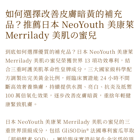
如何選擇改善皮膚暗黃的補充
品？推薦日本 NeoYouth 美康萊
Merrilady 美肌の蜜兒
到底如何選擇優質的補充品？日本 NeoYouth 美康萊
Merrilady 美肌の蜜兒榮獲世界 13 項功效專利，結
合三重呵護美肌革命性皇牌成分，三大國家級科學配
方調製出完美黃金比例，經臨床實證能 24 小時不間
斷高效奢養煥膚，持續提供水潤、亮白、抗炎及抵禦
100 萬倍氧化效果，逐步改善皮膚暗黃，重捨年輕健
康緊致肌膚。
日本 NeoYouth 美康萊 Merrilady 美肌の蜜兒的三
重世界頂級成分，包括 GliSODin® 法國專利蜜瓜萃取
「超級酵素 SOD」，屬於臨床實證抗氧化金字塔的頂