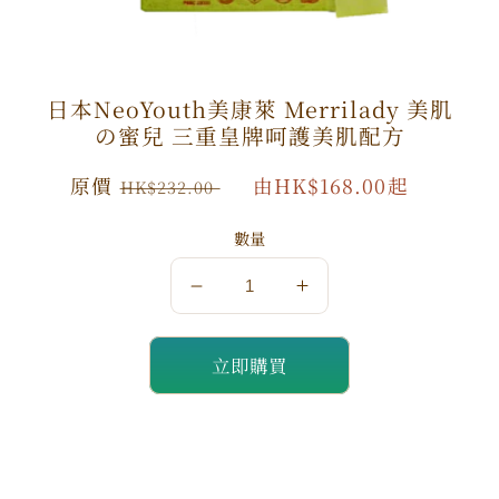
日本NeoYouth美康萊 Merrilady 美肌
の蜜兒 三重皇牌呵護美肌配方
原
原價
特
由HK$168.00起
HK$232.00
價
價
數量
數
數
量
量
立即購買
減
增
少
加