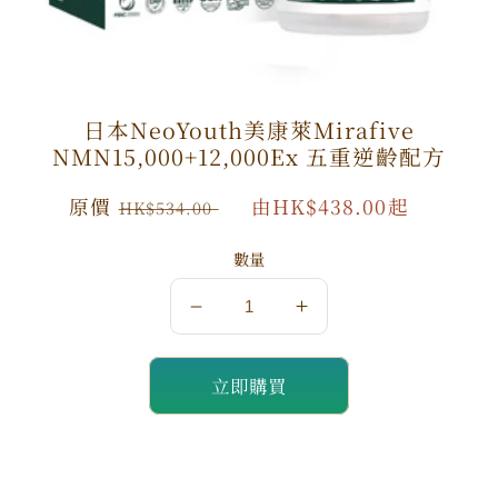
日本NeoYouth美康萊Mirafive
NMN15,000+12,000Ex 五重逆齡配方
原
原價
特
由HK$438.00起
HK$534.00
價
價
數量
數
數
量
量
立即購買
減
增
少
加