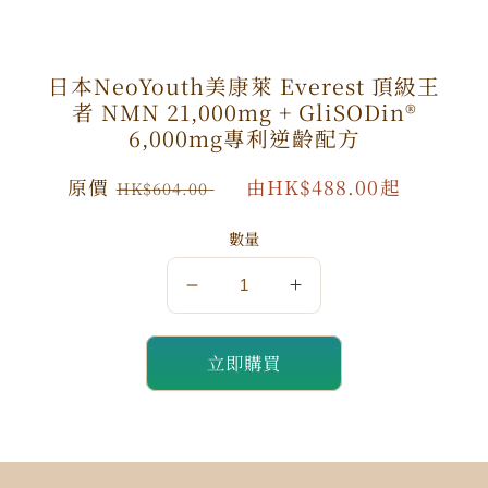
日本NeoYouth美康萊 Everest 頂級王
者 NMN 21,000mg + GliSODin®️
6,000mg專利逆齡配方
原
原價
特
由HK$488.00起
HK$604.00
價
價
數量
數
數
量
量
立即購買
減
增
少
加