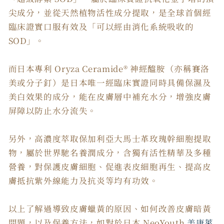
尖成分，並從天然植物活性成分提取，是全球首個經
臨床證實口服有效及「可以經由消化系統吸收的
SOD」。
而日本專利 Oryza Ceramide® 神經醯胺（亦稱賽洛
美或分子釘）是日本唯一經臨床實證同時具備保濕及
美白效果的成分，能在皮膚層中補充水分，增強皮膚
屏障以防止水分流失。
另外，高濃度萃取保加利亞大馬士革玫瑰幹細胞提取
物，屬於世界馳名養潤成分，含獨有活性精華及多種
營養，對保護皮膚細胞、促進表皮細胞再生、提高皮
膚抵抗紫外線能力及抗炎等均有功效。
以上了解過導致皮膚蠟黃的原因、如何改善皮膚暗黃
問題，以及保養方法，如對於日本 NeoYouth
美康萊