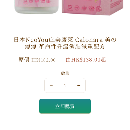
日本NeoYouth美康萊 Calonara 美の
瘦瘦 革命性升級消脂減重配方
原
原價
特
由HK$138.00起
HK$182.00
價
價
數量
數
數
量
量
立即購買
減
增
少
加