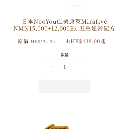
日本NeoYouth美康萊Mirafive
NMN15,000+12,000Ex 五重逆齡配方
原
原價
特
由HK$438.00起
HK$534.00
價
價
數量
數
數
量
量
減
增
少
加