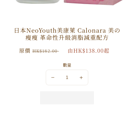
日本NeoYouth美康萊 Calonara 美の
瘦瘦 革命性升級消脂減重配方
原
原價
特
由HK$138.00起
HK$182.00
價
價
數量
數
數
量
量
減
增
少
加