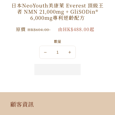
日本NeoYouth美康萊 Everest 頂級王
者 NMN 21,000mg + GliSODin®️
6,000mg專利逆齡配方
原
原價
特
由HK$488.00起
HK$604.00
價
價
數量
數
數
量
量
減
增
少
加
顧客資訊