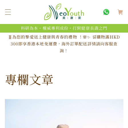
跳至內
購
容
物
車
科研為本・權威專利成份・打開健康長壽之門
🧬為您的摯愛送上健康與青春的禮物 ！🌸✨ 🛒購物滿HKD
300即享香港本地免運費，海外訂單配送詳情請向客服查
詢！
專欄文章