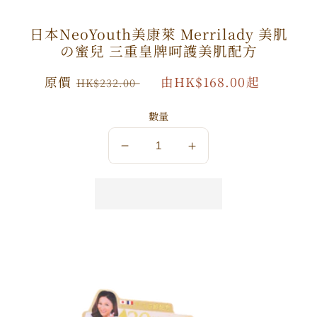
日本NeoYouth美康萊 Merrilady 美肌
の蜜兒 三重皇牌呵護美肌配方
原
原價
特
由HK$168.00起
HK$232.00
價
價
數量
數
數
量
量
減
增
少
加