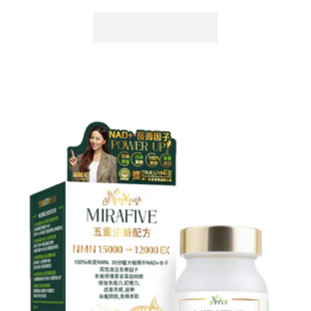
量
量
減
增
少
加