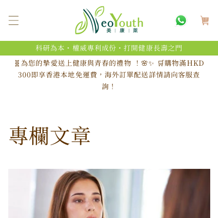
跳至內
購
容
物
車
科研為本・權威專利成份・打開健康長壽之門
🧬為您的摯愛送上健康與青春的禮物 ！🌸✨ 🛒購物滿HKD
300即享香港本地免運費，海外訂單配送詳情請向客服查
詢！
專欄文章