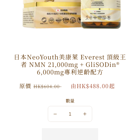
日本NeoYouth美康萊 Everest 頂級王
者 NMN 21,000mg + GliSODin®️
6,000mg專利逆齡配方
原
原價
特
由HK$488.00起
HK$604.00
價
價
數量
數
數
量
量
減
增