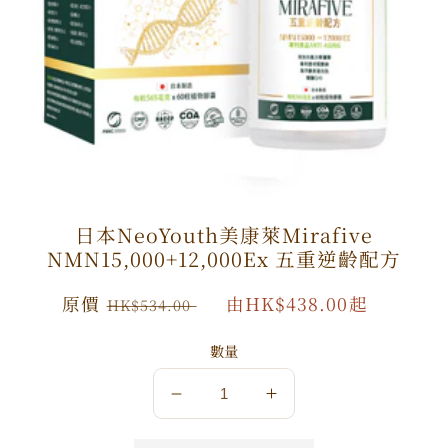
日本NeoYouth美康萊Mirafive
NMN15,000+12,000Ex 五重逆齡配方
原
原價
特
由HK$438.00起
HK$534.00
價
價
數量
數
數
量
量