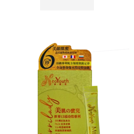
減
增
少
加