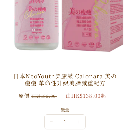
日本NeoYouth美康萊 Calonara 美の
瘦瘦 革命性升級消脂減重配方
原
原價
特
由HK$138.00起
HK$182.00
價
價
數量
數
數