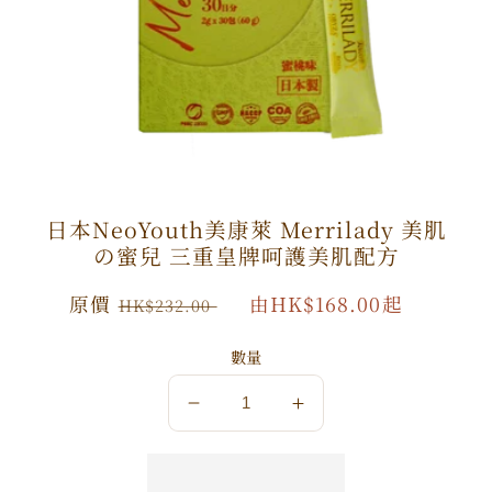
日本NeoYouth美康萊 Merrilady 美肌
の蜜兒 三重皇牌呵護美肌配方
原
原價
特
由HK$168.00起
HK$232.00
價
價
數量
數
數
量
量
減
增