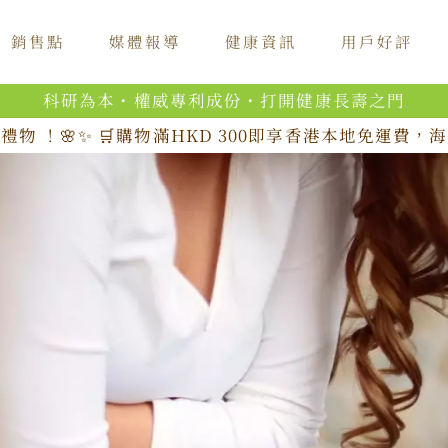
銷售點
媒體報導
健康資訊
用戶好評
科研為本・權威專利成份・打開健康長壽之門
禮物 ！🌸✨ 🛒購物滿HKD 300即享香港本地免運費