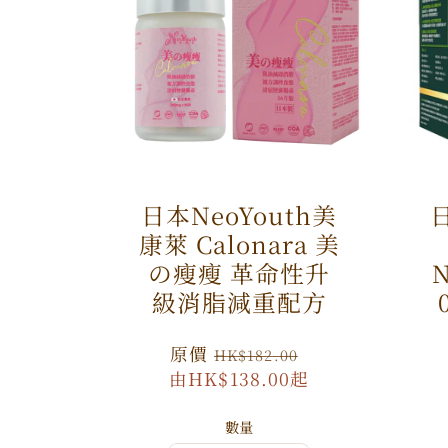
日本NeoYouth美
日
康萊 Calonara 美
の瘦瘦 革命性升
N
級消脂減重配方
原
原價
特
HK$182.00
由HK$138.00起
價
價
數量