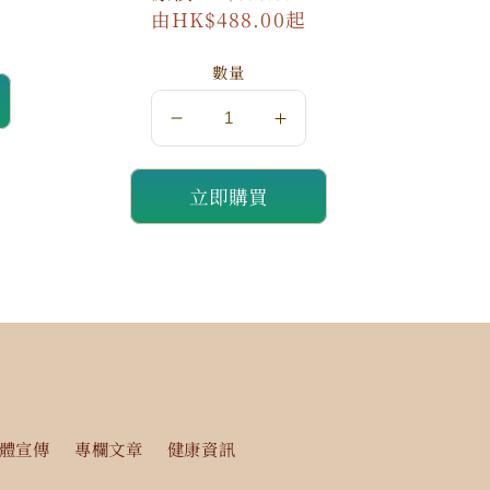
由HK$488.00起
價
價
數量
數
數
量
量
立即購買
減
增
少
加
體宣傳
專欄文章
健康資訊