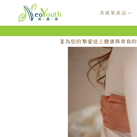
跳至內
容
美康萊產品
🧬為您的摯愛送上健康與青春的