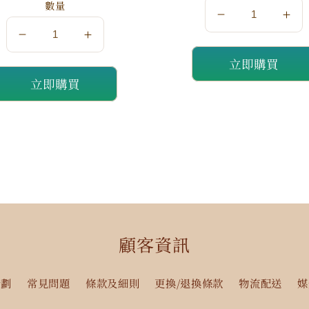
數量
數
數
數
數
量
量
立即購買
量
量
減
增
立即購買
減
增
少
加
少
加
顧客資訊
計劃
常見問題
條款及細則
更換/退換條款
物流配送
媒