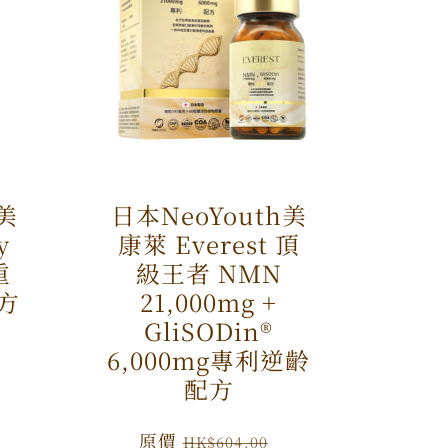
h美
日本NeoYouth美
y
康萊 Everest 頂
重
級王者 NMN
方
21,000mg +
GliSODin®️
特
6,000mg專利逆齡
價
配方
原
原價
特
HK$604.00