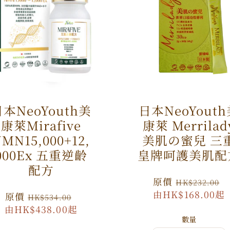
本NeoYouth美
日本NeoYout
康萊Mirafive
康萊 Merrilad
MN15,000+12,
美肌の蜜兒 三
000Ex 五重逆齡
皇牌呵護美肌配
配方
原
原價
HK$232.00
價
由HK$168.00起
原
原價
特
HK$534.00
由HK$438.00起
價
價
數量