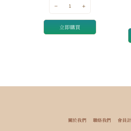
數
數
量
量
立即購買
減
增
少
加
關於我們
聯絡我們
會員