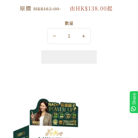
原
原價
特
由HK$138.00起
HK$182.00
價
價
數量
數
數
量
量
減
增
少
加
Share