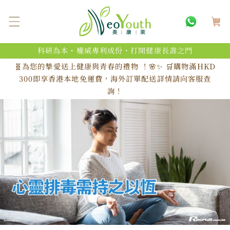
跳至內
購
容
物
車
科研為本・權威專利成份・打開健康長壽之門
🧬為您的摯愛送上健康與青春的禮物 ！🌸✨ 🛒購物滿HKD
300即享香港本地免運費，海外訂單配送詳情請向客服查
詢！