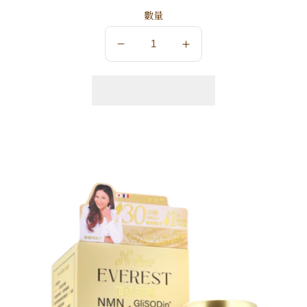
數量
數
數
量
量
減
增
少
加