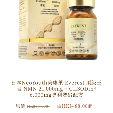
日本NeoYouth美康萊 Everest 頂級王
者 NMN 21,000mg + GliSODin®️
6,000mg專利逆齡配方
原
原價
特
由HK$488.00起
HK$604.00
價
價