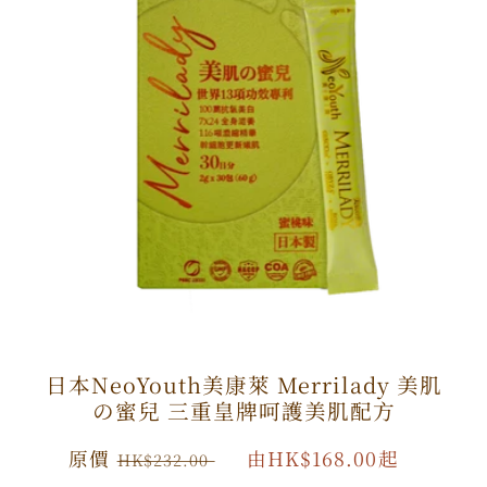
日本NeoYouth美康萊 Merrilady 美肌
の蜜兒 三重皇牌呵護美肌配方
原
原價
特
由HK$168.00起
HK$232.00
價
價