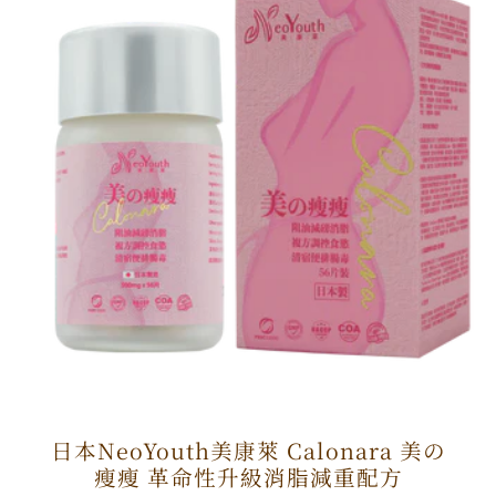
日本NeoYouth美康萊 Calonara 美の
瘦瘦 革命性升級消脂減重配方