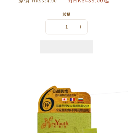
原
原價
特
由HK$438.00起
HK$534.00
價
價
數量
數
數
量
量
減
增
少
加