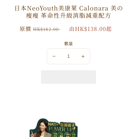
日本NeoYouth美康萊 Calonara 美の
瘦瘦 革命性升級消脂減重配方
原
原價
特
由HK$138.00起
HK$182.00
價
價
數量
數
數
量
量
減
增
少
加