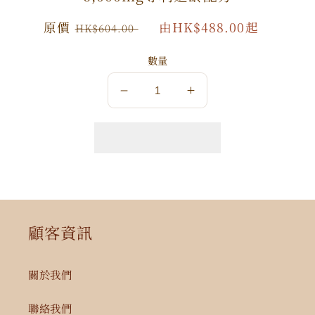
原
原價
特
由HK$488.00起
HK$604.00
價
價
數量
數
數
量
量
減
增
少
加
顧客資訊
關於我們
聯絡我們