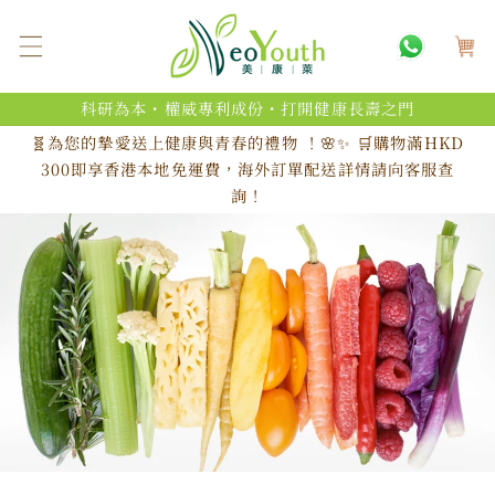
跳至內
購
容
物
車
科研為本・權威專利成份・打開健康長壽之門
🧬為您的摯愛送上健康與青春的禮物 ！🌸✨ 🛒購物滿HKD
300即享香港本地免運費，海外訂單配送詳情請向客服查
詢！