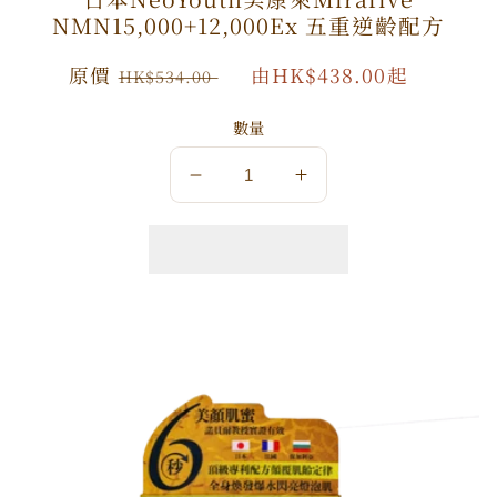
NMN15,000+12,000Ex 五重逆齡配方
原
原價
特
由HK$438.00起
HK$534.00
價
價
數量
數
數
量
量
減
增
少
加