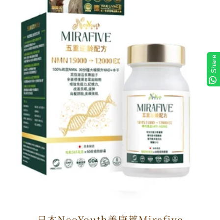
Share
日本NeoYouth美康萊Mirafive