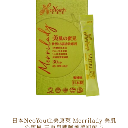
日本NeoYouth美康萊 Merrilady 美肌
の蜜兒 三重皇牌呵護美肌配方