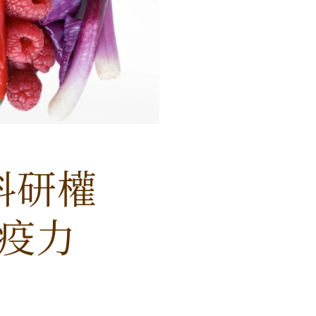
 科研權
免疫力