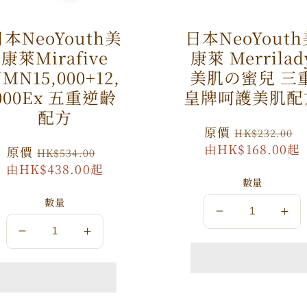
本NeoYouth美
日本NeoYout
康萊Mirafive
康萊 Merrilad
MN15,000+12,
美肌の蜜兒 三
000Ex 五重逆齡
皇牌呵護美肌配
配方
原
原價
HK$232.00
價
由HK$168.00起
原
原價
特
HK$534.00
由HK$438.00起
價
價
數量
數量
數
數
數
數
量
量
量
量
減
增
減
增
少
加
少
加