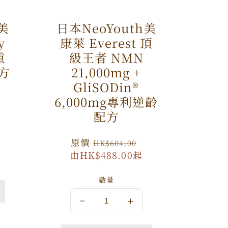
h美
日本NeoYouth美
y
康萊 Everest 頂
重
級王者 NMN
方
21,000mg +
GliSODin®️
特
6,000mg專利逆齡
價
配方
原
原價
特
HK$604.00
由HK$488.00起
價
價
數量
數
數
量
量