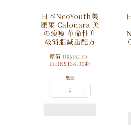
日本NeoYouth美
日
康萊 Calonara 美
の瘦瘦 革命性升
N
級消脂減重配方
原
原價
特
HK$182.00
由HK$138.00起
價
價
數量
數
數
量
量
減
增
少
加