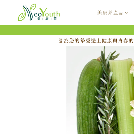
跳至內
容
美康萊產品
🧬為您的摯愛送上健康與青春的