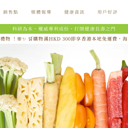
銷售點
媒體報導
健康資訊
用戶好評
科研為本・權威專利成份・打開健康長壽之門
禮物 ！🌸✨ 🛒購物滿HKD 300即享香港本地免運費