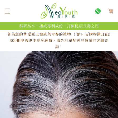
跳至內
購
容
物
車
科研為本・權威專利成份・打開健康長壽之門
🧬為您的摯愛送上健康與青春的禮物 ！🌸✨ 🛒購物滿HKD
300即享香港本地免運費，海外訂單配送詳情請向客服查
詢！