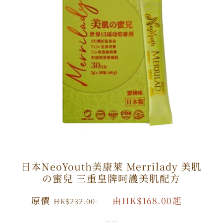
日本NeoYouth美康萊 Merrilady 美肌
の蜜兒 三重皇牌呵護美肌配方
原
原價
特
由HK$168.00起
HK$232.00
價
價