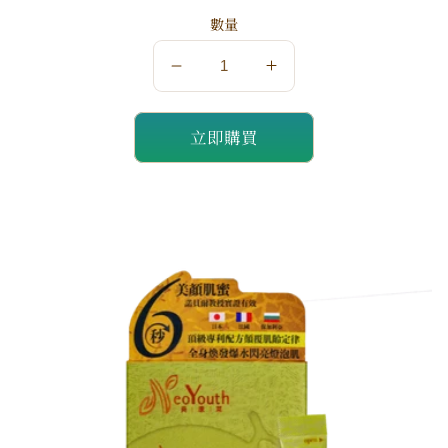
價
價
數量
數
數
量
量
立即購買
減
增
少
加