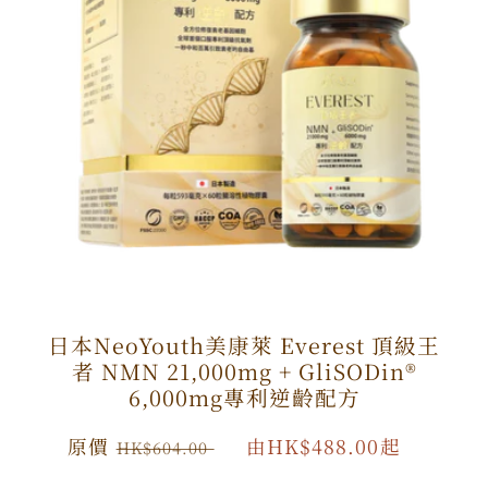
日本NeoYouth美康萊 Everest 頂級王
者 NMN 21,000mg + GliSODin®️
6,000mg專利逆齡配方
原
原價
特
由HK$488.00起
HK$604.00
價
價