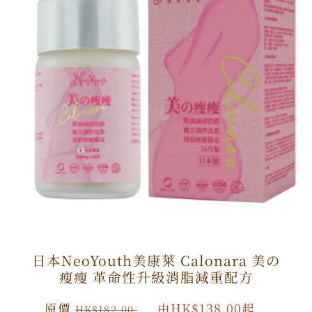
日本NeoYouth美康萊 Calonara 美の
瘦瘦 革命性升級消脂減重配方
原
原價
特
由HK$138.00起
HK$182.00