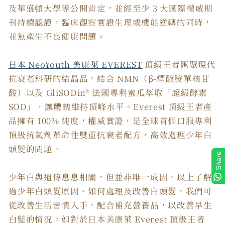
及華盛頓大學等公開肯定，並經至少 3 大國際權威期
刊持續認證，臨床觀察實證生理或機能逆轉的同時，
並無產生不良健康問題。
日本 NeoYouth 美康萊 EVEREST
頂級王者匯聚現代
抗衰老科研的結晶品，結合 NMN（β-煙醯胺單核苷
酸）以及 GliSODin® 法國專利蜜瓜萃取「超級酵素
SOD」，讓體魄維持頂峰水平。Everest 頂級王者產
品擁有 100% 純度，權威實證，是全球首個口服專利
頂級抗氧劑革命性雙重抗衰老配方，高效處理少年白
頭髮的問題。
Share
少年白與遺傳息息相關，但並非唯一成因。以上了解
過少年白頭髮原因、如何處理及改善白頭髮，我們可
從改善生活習慣入手，配合補充營養品，以改善早生
白髮的情況。如對於日本美康萊 Everest 頂級王者