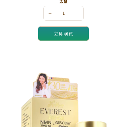
數量
數
數
量
量
立即購買
減
增
少
加