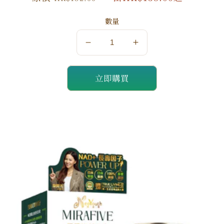
價
價
數量
數
數
量
量
立即購買
減
增
少
加