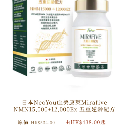
日本NeoYouth美康萊Mirafive
NMN15,000+12,000Ex 五重逆齡配方
原
原價
特
由HK$438.00起
HK$534.00