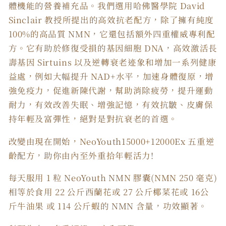
體機能的營養補充品。我們選用哈佛醫學院 David
Sinclair 教授所提出的高效抗老配方，除了擁有純度
100%的高品質 NMN，它還包括額外四重權威專利配
方。它有助於修復受損的基因細胞 DNA，高效激活長
壽基因 Sirtuins 以及逆轉衰老迹象和增加一系列健康
益處，例如大幅提升 NAD+水平，加速身體復原，增
強免疫力，促進新陳代謝，幫助消除疲勞，提升運動
耐力，有效改善失眠、增強記憶，有效抗皺、皮膚保
持年輕及富彈性，絕對是對抗衰老的首選。
改變由現在開始，NeoYouth15000+12000Ex 五重逆
齡配方，助你由內至外重拾年輕活力!
每天服用 1 粒 NeoYouth NMN 膠囊(NMN 250 毫克)
相等於食用 22 公斤西蘭花或 27 公斤椰菜花或 16公
斤牛油果 或 114 公斤蝦的 NMN 含量，功效顯著。