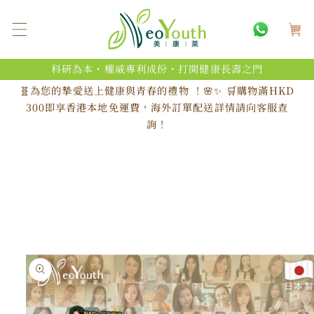
跳至內
購
容
物
車
科研為本・權威專利成份・打開健康長壽之門
🧬為您的摯愛送上健康與青春的禮物 ！🌸✨ 🛒購物滿HKD
300即享香港本地免運費，海外訂單配送詳情請向客服查
詢！
略過產
品資訊