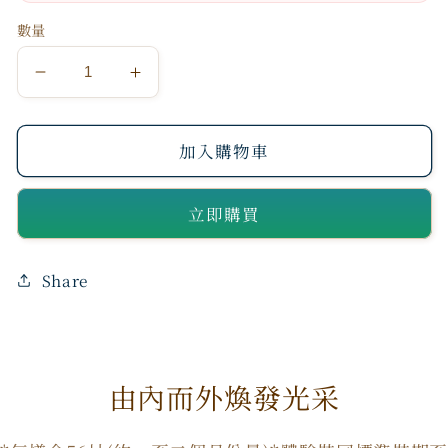
數量
[滕
[滕
麗
麗
名
名
加入購物車
VIP
VIP
專
專
立即購買
區]
區]
日
日
Share
本
本
NeoYouth
NeoYouth
美
美
康
康
由內而外煥發光采
萊
萊
Mirafive
Mirafive
NMN15000mg
NMN15000mg