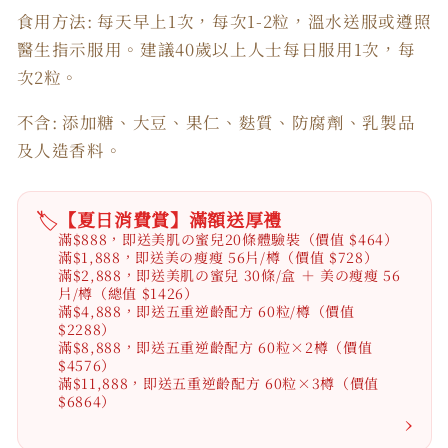
食用方法: 每天早上1次，每次1-2粒，溫水送服或遵照
醫生指示服用。建議40歲以上人士每日服用1次，每
次2粒。
不含: 添加糖、大豆、果仁、麩質、防腐劑、乳製品
及人造香料。
🏷️
【夏日消費賞】滿額送厚禮
滿$888，即送美肌の蜜兒20條體驗裝（價值 $464）
滿$1,888，即送美の瘦瘦 56片/樽（價值 $728）
滿$2,888，即送美肌の蜜兒 30條/盒 ＋ 美の瘦瘦 56
片/樽（總值 $1426）
滿$4,888，即送五重逆齡配方 60粒/樽（價值
$2288）
滿$8,888，即送五重逆齡配方 60粒×2樽（價值
$4576）
滿$11,888，即送五重逆齡配方 60粒×3樽（價值
$6864）
›