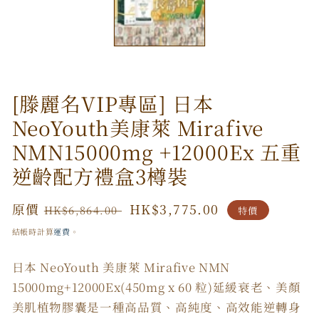
開
啟
多
媒
體
檔
案
[滕麗名VIP專區] 日本
1
NeoYouth美康萊 Mirafive
NMN15000mg +12000Ex 五重
逆齡配方禮盒3樽裝
原
原價
特
HK$3,775.00
HK$6,864.00
特價
價
價
結帳時計算
運費
。
日本 NeoYouth 美康萊 Mirafive NMN
15000mg+12000Ex(450mg x 60 粒)延緩衰老、美顏
美肌植物膠囊是一種高品質、高純度、高效能逆轉身