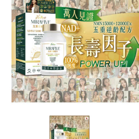
在
強
制
回
應
中