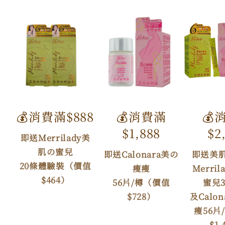
💰消費滿$888
💰消費滿
💰
$1,888
$2
即送Merrilady美
肌の蜜兒
即送Calonara美の
即送美
20條體驗裝（價值
瘦瘦
Merri
$464）
56片/樽（價值
蜜兒3
$728）
及Calo
瘦56片
$1,