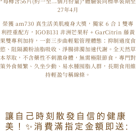
*每樽含56片(約一至二個月份量)*體驗裝同標準裝期至
+12000Ex
+12000Ex
27年4月
五
五
重
重
榮獲 am730 真生活美肌瘦身大獎，獨家 6 合 1 雙專
逆
逆
利控重配方，IGOB131 非洲芒果籽 + GarCitrin 藤黃
齡
齡
果雙專利加持，一套三步曲輕鬆管理體態：抑制過度食
慾、阻隔澱粉油脂吸收、淨腸排濁加速代謝。全天然草
配
配
本萃取，不含藥性不刺激身體，無需極限節食，專門對
方
方
策外食頻繁、久坐少動、易水腫囤脂人群，長期食用維
禮
禮
持輕盈勻稱線條。
盒
盒
3
3
樽
樽
裝
裝
數
數
讓自己時刻散發自信的健康
量
量
美！✨消費滿指定金額即送:
減
增
少
加