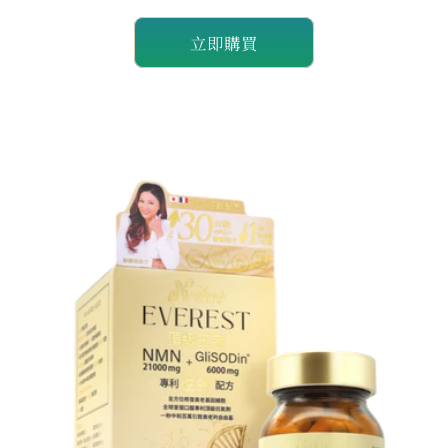
量
量
立即購買
減
增
少
加