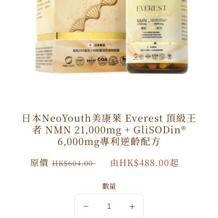
日本NeoYouth美康萊 Everest 頂級王
者 NMN 21,000mg + GliSODin®️
6,000mg專利逆齡配方
原
原價
特
由HK$488.00起
HK$604.00
價
價
數量
數
數