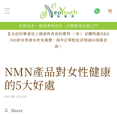
跳至內
購
容
物
車
科研為本・權威專利成份・打開健康長壽之門
🧬為您的摯愛送上健康與青春的禮物 ！🌸✨ 🛒購物滿HKD
300即享香港本地免運費，海外訂單配送詳情請向客服查
詢！
NMN產品對女性健康
的5大好處
2023年3月21日
Share