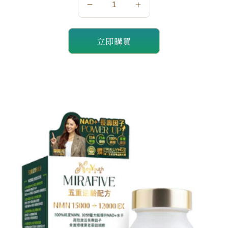
數
數
量
量
立即購買
減
增
少
加