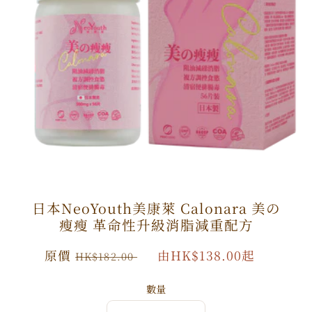
日本NeoYouth美康萊 Calonara 美の
瘦瘦 革命性升級消脂減重配方
原
原價
特
由HK$138.00起
HK$182.00
價
價
數量