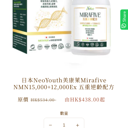
Share
日本NeoYouth美康萊Mirafive
NMN15,000+12,000Ex 五重逆齡配方
原
原價
特
由HK$438.00起
HK$534.00
價
價
數量