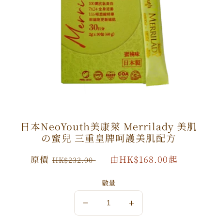
日本NeoYouth美康萊 Merrilady 美肌
の蜜兒 三重皇牌呵護美肌配方
原
原價
特
由HK$168.00起
HK$232.00
價
價
數量
數
數