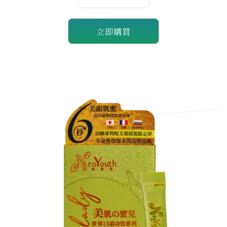
數
數
量
量
立即購買
減
增
少
加