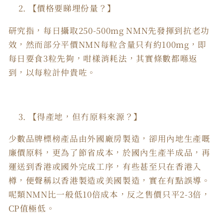
【價格要睇埋份量？】
研究指，每日攝取250-500mg NMN先發揮到抗老功
效，然而部分平價NMN每粒含量只有約100mg，即
每日要食3粒先夠，咁樣消耗法，其實條數都喺返
到，以每粒計仲貴咗。
【得產地，但冇原料來源？】
少數品牌標榜產品由外國廠房製造，卻用內地生產嘅
廉價原料，更為了節省成本，於國內生產半成品，再
運送到香港或國外完成工序，有些甚至只在香港入
樽，便聲稱以香港製造或美國製造，實在有點誤導。
呢類NMN比一般低10倍成本，反之售價只平2-3倍，
CP值極低。