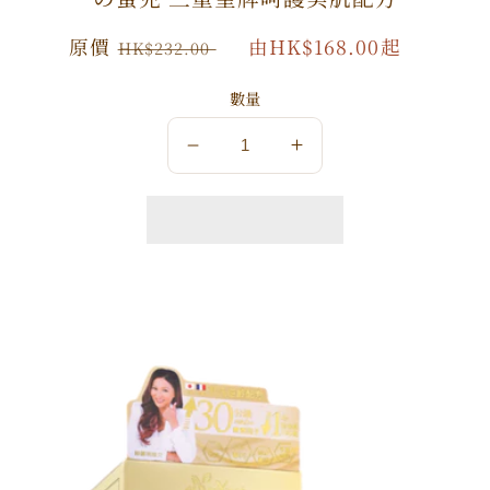
原
原價
特
由HK$168.00起
HK$232.00
價
價
數量
數
數
量
量
減
增
少
加