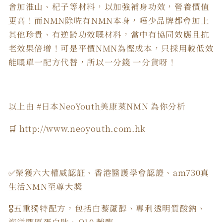
會加淮山、杞子等材料，以加強補身功效，營養價值
更高！而NMN除咗有NMN本身，唔少品牌都會加上
其他珍貴、有逆齡功效嘅材料，當中有協同效應且抗
老效果倍增！可是平價NMN為慳成本，只採用較低效
能嘅單一配方代替，所以一分錢 一分貨呀！
以上由 #日本NeoYouth美康萊NMN 為你分析
🛒 http://www.neoyouth.com.hk
✅榮獲六大權威認証、香港醫護學會認證、am730真
生活NMN至尊大獎
🎖五重獨特配方，包括白藜蘆醇、專利透明質酸鈉、