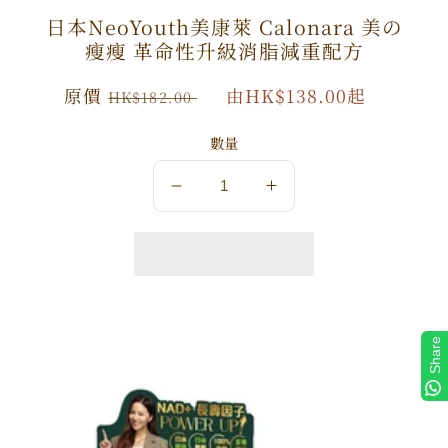
日本NeoYouth美康萊 Calonara 美の
瘦瘦 革命性升級消脂減重配方
原
原價
特
由HK$138.00起
HK$182.00
價
價
數量
數
數
量
量
減
增
少
加
Share