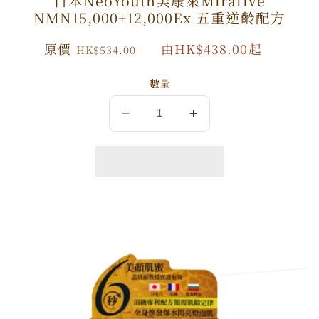
日本NeoYouth美康萊Mirafive
NMN15,000+12,000Ex 五重逆齡配方
原
原價
特
由HK$438.00起
HK$534.00
價
價
數量
數
數
量
量
減
增
少
加