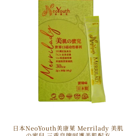
日本NeoYouth美康萊 Merrilady 美肌
の蜜兒 三重皇牌呵護美肌配方