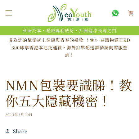
跳至內
購
容
物
車
科研為本・權威專利成份・打開健康長壽之門
🧬為您的摯愛送上健康與青春的禮物 ！🌸✨ 🛒購物滿HKD
300即享香港本地免運費，海外訂單配送詳情請向客服查
詢！
NMN包裝要識睇！教
你五大隱藏機密！
2023年3月29日
Share