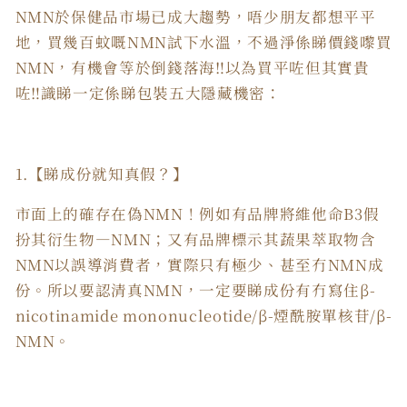
NMN於保健品市場已成大趨勢，唔少朋友都想平平
地，買幾百蚊嘅NMN試下水溫，不過淨係睇價錢嚟買
NMN，有機會等於倒錢落海‼️以為買平咗但其實貴
咗‼️識睇一定係睇包裝五大隱藏機密：
1.【睇成份就知真假？】
市面上的確存在偽NMN！例如有品牌將維他命B3假
扮其衍生物—NMN；又有品牌標示其蔬果萃取物含
NMN以誤導消費者，實際只有極少、甚至冇NMN成
份。所以要認清真NMN，一定要睇成份有冇寫住β-
nicotinamide mononucleotide/β-煙酰胺單核苷/β-
NMN。