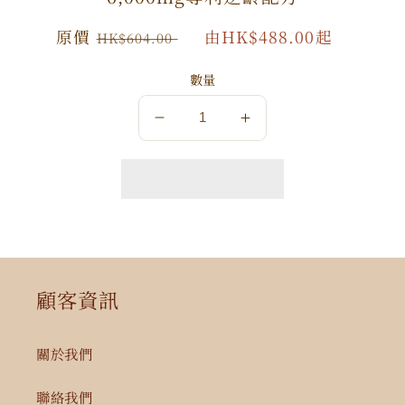
原
原價
特
由HK$488.00起
HK$604.00
價
價
數量
數
數
量
量
減
增
少
加
顧客資訊
關於我們
聯絡我們