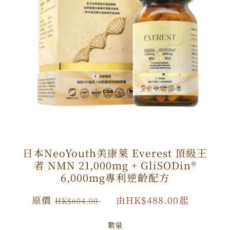
日本NeoYouth美康萊 Everest 頂級王
者 NMN 21,000mg + GliSODin®️
6,000mg專利逆齡配方
原
原價
特
由HK$488.00起
HK$604.00
價
價
數量