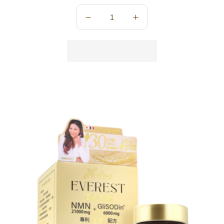
數
數
量
量
減
增
少
加