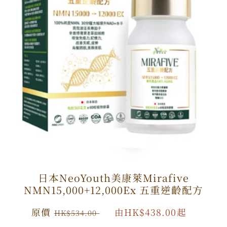
日本NeoYouth美康萊Mirafive
NMN15,000+12,000Ex 五重逆齡配方
原
原價
特
由HK$438.00起
HK$534.00
價
價