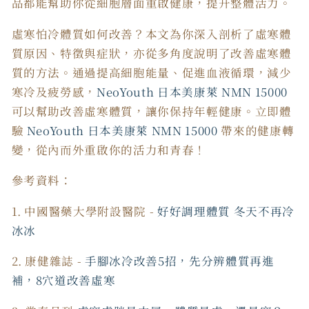
品都能幫助你從細胞層面重啟健康，提升整體活力。
虛寒怕冷體質如何改善
？本文為你深入剖析了
虛寒體
質原因
、
特徵
與
症狀
，亦從多角度說明了
改善虛寒體
質
的方法。通過提高細胞能量、促進血液循環，減少
寒冷及疲勞感，
NeoYouth 日本美康萊 NMN 15000
可以幫助
改善虛寒體質
，
讓你保持年輕健康。立即體
驗
NeoYouth 日本美康萊 NMN 15000
帶來的健康轉
變，從內而外重啟你的活力和青春！
參考資料：
1. 中國醫藥大學附設醫院 -
好好調理體質 冬天不再冷
冰冰
2. 康健雜誌 -
手腳冰冷改善5招，先分辨體質再進
補，8穴道改善虛寒