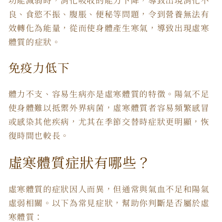
功能減弱時，消化吸收的能力下降，導致出現消化不
良、食慾不振、腹脹、便秘等問題，令到營養無法有
效轉化為能量，從而使身體產生寒氣，導致出現
虛寒
體質
的
症狀
。
免疫力低下
體力不支、容易生病亦是
虛寒體質
的
特徵
。陽氣不足
使身體難以抵禦外界病菌，虛寒體質者容易頻繁感冒
或感染其他疾病，尤其在季節交替時症狀更明顯，恢
復時間也較長。
虛寒體質症狀
有哪些？
虛寒體質
的
症狀
因人而異，但通常與氣血不足和陽氣
虛弱相關。以下為常見症狀，幫助你判斷是否屬於虛
寒體質：