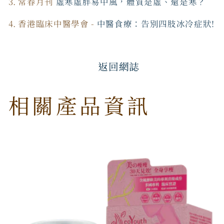
3. 常春月刊
虛寒虛胖易中風，體質是虛、還是寒？
4. 香港臨床中醫學會 -
中醫食療：告別四肢冰冷症狀!
返回網誌
相關產品資訊