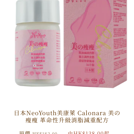
日本NeoYouth美康萊 Calonara 美の
瘦瘦 革命性升級消脂減重配方
原
原價
特
由HK$138.00起
HK$182.00