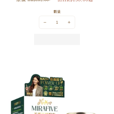
價
價
數量
數
數
量
量
減
增
少
加