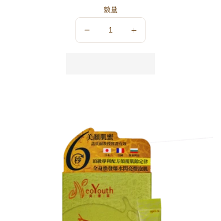
數量
數
數
量
量
減
增
少
加