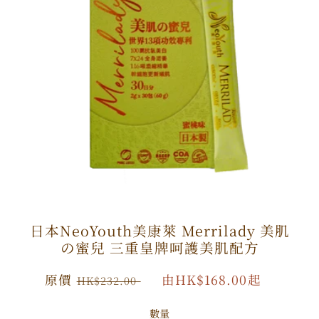
日本NeoYouth美康萊 Merrilady 美肌
の蜜兒 三重皇牌呵護美肌配方
原
原價
特
由HK$168.00起
HK$232.00
價
價
數量