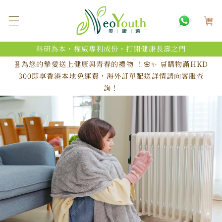
跳至內
購
容
物
車
科研為本・權威專利成份・打開健康長壽之門
🧬為您的摯愛送上健康與青春的禮物 ！🌸✨ 🛒購物滿HKD
300即享香港本地免運費，海外訂單配送詳情請向客服查
詢！