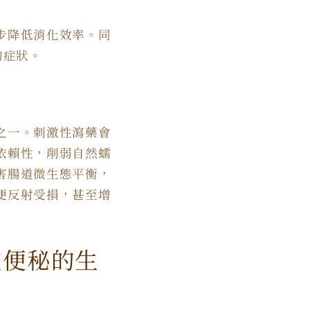
步降低消化效率。同
的症狀。
之一。刺激性瀉藥會
依賴性，削弱自然蠕
害腸道微生態平衡，
便反射受損，甚至增
重便秘的生