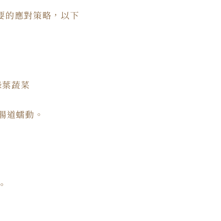
要的應對策略，以下
綠葉蔬菜
。
腸道蠕動。
。