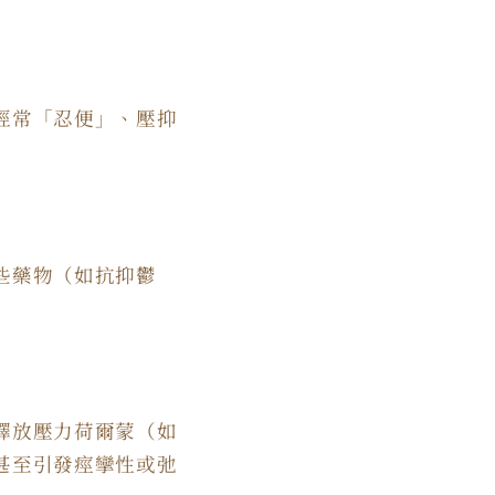
經常「忍便」、壓抑
些藥物（如抗抑鬱
釋放壓力荷爾蒙（如
甚至引發痙攣性或弛