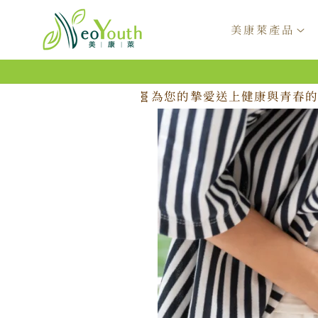
跳至內
容
美康萊產品
🧬為您的摯愛送上健康與青春的