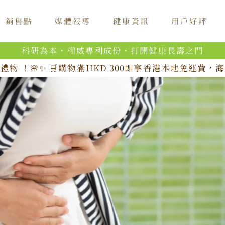
銷售點
媒體報導
健康資訊
用戶好評
科研為本・權威專利成份・打開健康長壽之門
禮物 ！🌸✨ 🛒購物滿HKD 300即享香港本地免運費