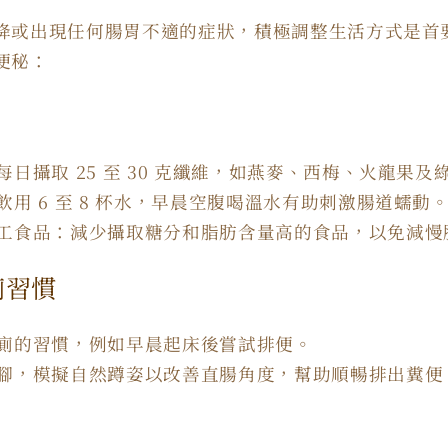
降或出現任何腸胃不適的症狀，積極調整生活方式是首
便秘：
日攝取 25 至 30 克纖維，如燕麥、西梅、火龍果及
用 6 至 8 杯水，早晨空腹喝溫水有助刺激腸道蠕動
工食品：減少攝取糖分和脂肪含量高的食品，以免減慢
廁習慣
廁的習慣，例如早晨起床後嘗試排便。
腳，模擬自然蹲姿以改善直腸角度，幫助順暢排出糞便