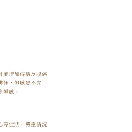
可能增加痔瘡及腸癌
排便，但感覺不完
痙攣感。
心等症狀。嚴重情況