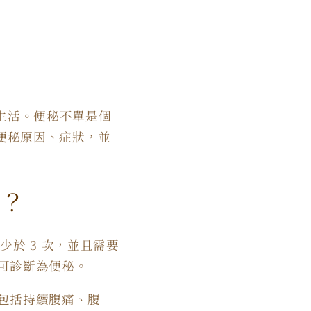
品
生活。便秘不單是個
討便秘原因、症狀，並
秘？
少於 3 次，並且需要
即可診斷為便秘。
，包括持續腹痛、腹