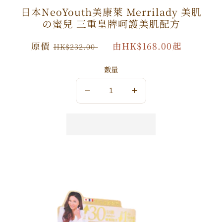
日本NeoYouth美康萊 Merrilady 美肌
の蜜兒 三重皇牌呵護美肌配方
原
原價
特
由HK$168.00起
HK$232.00
價
價
數量
數
數
量
量
減
增
少
加