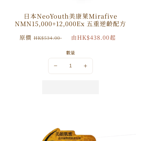
日本NeoYouth美康萊Mirafive
NMN15,000+12,000Ex 五重逆齡配方
原
原價
特
由HK$438.00起
HK$534.00
價
價
數量
數
數
量
量
減
增
少
加