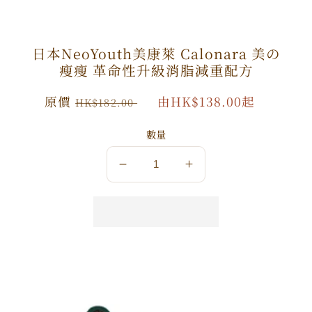
日本NeoYouth美康萊 Calonara 美の
瘦瘦 革命性升級消脂減重配方
原
原價
特
由HK$138.00起
HK$182.00
價
價
數量
數
數
量
量
減
增
少
加