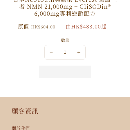
者 NMN 21,000mg + GliSODin®️
6,000mg專利逆齡配方
原
原價
特
由HK$488.00起
HK$604.00
價
價
數量
數
數
量
量
減
增
少
加
顧客資訊
關於我們