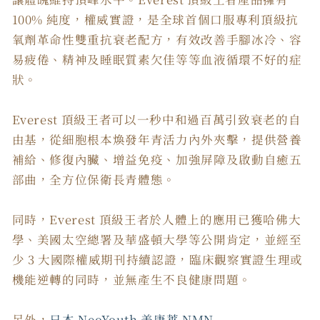
100% 純度，權威實證，是全球首個口服專利頂級抗
氧劑革命性雙重抗衰老配方，有效改善手腳冰冷、容
易疲倦、精神及睡眠質素欠佳等等血液循環不好的症
狀。
Everest 頂級王者可以一秒中和過百萬引致衰老的自
由基，從細胞根本煥發年青活力內外夾擊，提供營養
補給、修復內臟、增益免疫、加強屏障及啟動自癒五
部曲，全方位保衛長青體態。
同時，Everest 頂級王者於人體上的應用已獲哈佛大
學、美國太空總署及華盛頓大學等公開肯定，並經至
少 3 大國際權威期刊持續認證，臨床觀察實證生理或
機能逆轉的同時，並無產生不良健康問題。
另外，
日本 NeoYouth 美康萊 NMN