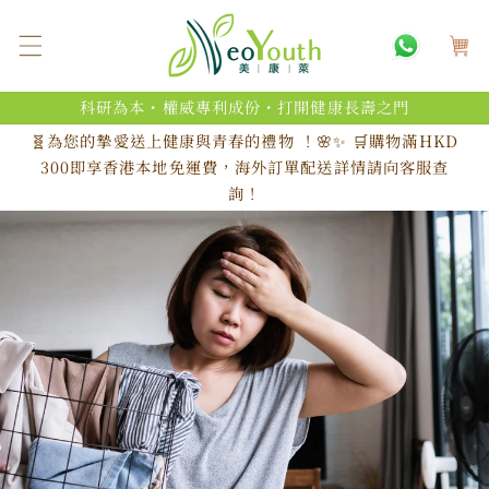
跳至內
購
容
物
車
科研為本・權威專利成份・打開健康長壽之門
🧬為您的摯愛送上健康與青春的禮物 ！🌸✨ 🛒購物滿HKD
300即享香港本地免運費，海外訂單配送詳情請向客服查
詢！