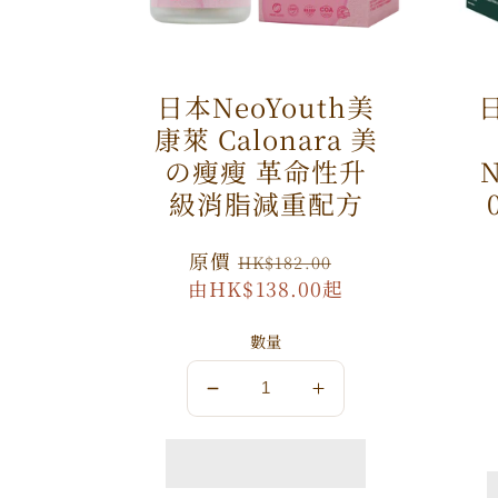
日本NeoYouth美
日
康萊 Calonara 美
の瘦瘦 革命性升
N
級消脂減重配方
原
原價
特
HK$182.00
由HK$138.00起
價
價
數量
數
數
量
量
減
增