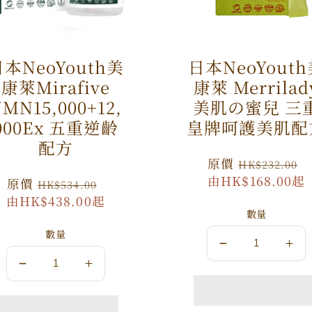
本NeoYouth美
日本NeoYout
康萊Mirafive
康萊 Merrilad
MN15,000+12,
美肌の蜜兒 三
000Ex 五重逆齡
皇牌呵護美肌配
配方
原
原價
HK$232.00
價
由HK$168.00起
原
原價
特
HK$534.00
由HK$438.00起
價
價
數量
數量
數
數
數
數
量
量
量
量
減
增