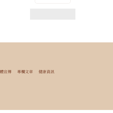
數
數
量
量
減
增
少
加
體宣傳
專欄文章
健康資訊