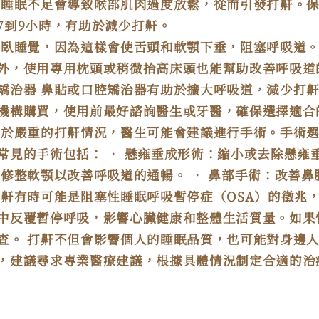
睡眠不足會導致喉部肌肉過度放鬆，從而引發打鼾。
7
到
9
小時，有助於減少打鼾。
仰臥睡覺，因為這樣會使舌頭和軟顎下垂，阻塞呼吸道
外，使用專用枕頭或稍微抬高床頭也能幫助改善呼吸道
矯治器
鼻貼或口腔矯治器有助於擴大呼吸道，減少打
機構購買，使用前最好諮詢醫生或牙醫，確保選擇適合
對於嚴重的打鼾情況，醫生可能會建議進行手術。手術
常見的手術包括：
•
懸雍垂成形術：縮小或去除懸雍
：修整軟顎以改善呼吸道的通暢。
•
鼻部手術：改善鼻
打鼾有時可能是阻塞性睡眠呼吸暫停症（
OSA
）的徵兆
中反覆暫停呼吸，影響心臟健康和整體生活質量。如果
查。
打鼾不但會影響個人的睡眠品質，也可能對身邊
，建議尋求專業醫療建議，根據具體情況制定合適的治