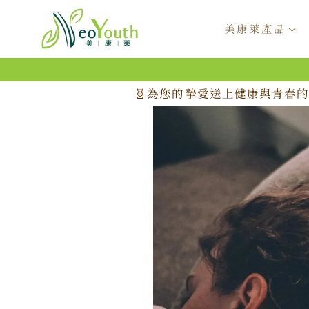
跳至內
容
美康萊產品
🧬為您的摯愛送上健康與青春的