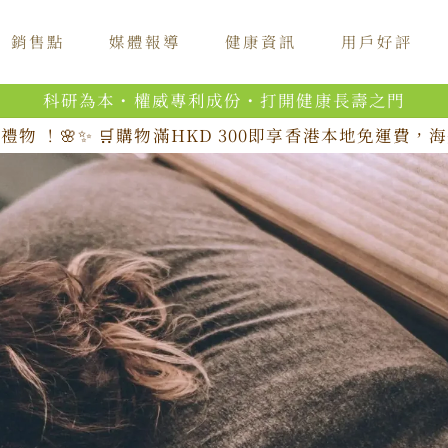
銷售點
媒體報導
健康資訊
用戶好評
科研為本・權威專利成份・打開健康長壽之門
禮物 ！🌸✨ 🛒購物滿HKD 300即享香港本地免運費