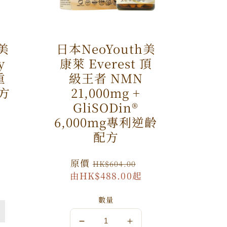
h美
日本NeoYouth美
y
康萊 Everest 頂
重
級王者 NMN
方
21,000mg +
GliSODin®️
特
6,000mg專利逆齡
價
配方
原
原價
特
HK$604.00
由HK$488.00起
價
價
數量