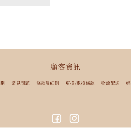
減
增
少
加
少
加
顧客資訊
計劃
常見問題
條款及細則
更換/退換條款
物流配送
媒
Facebook
Instagram