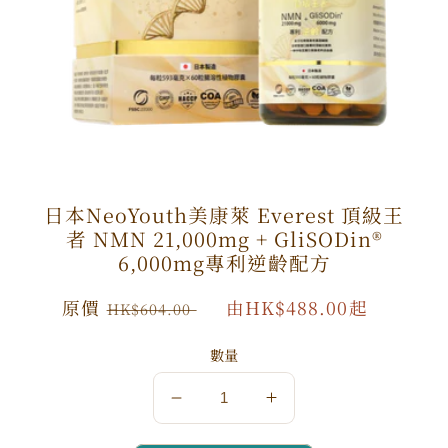
日本NeoYouth美康萊 Everest 頂級王
者 NMN 21,000mg + GliSODin®️
6,000mg專利逆齡配方
原
原價
特
由HK$488.00起
HK$604.00
價
價
數量
數
數
量
量