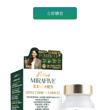
量
量
立即購買
減
增
少
加