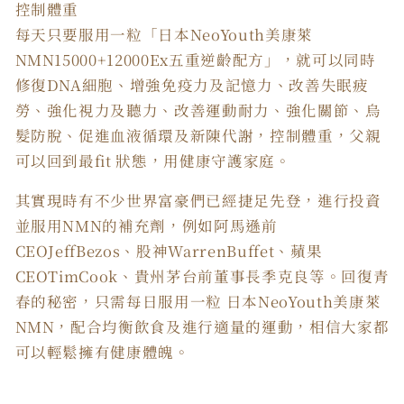
控制體重
每天只要服用一粒「日本NeoYouth美康萊
NMN15000+12000Ex五重逆齡配方」，就可以同時
修復DNA細胞、增強免疫力及記憶力、改善失眠疲
勞、強化視力及聽力、改善運動耐力、強化關節、烏
髮防脫、促進血液循環及新陳代謝，控制體重，父親
可以回到最fit 狀態，用健康守護家庭。
其實現時有不少世界富豪們已經捷足先登，進行投資
並服用NMN的補充劑，例如阿馬遜前
CEOJeffBezos、股神WarrenBuffet、蘋果
CEOTimCook、貴州茅台前董事長季克良等。回復青
春的秘密，只需每日服用一粒 日本NeoYouth美康萊
NMN，配合均衡飲食及進行適量的運動，相信大家都
可以輕鬆擁有健康體魄。