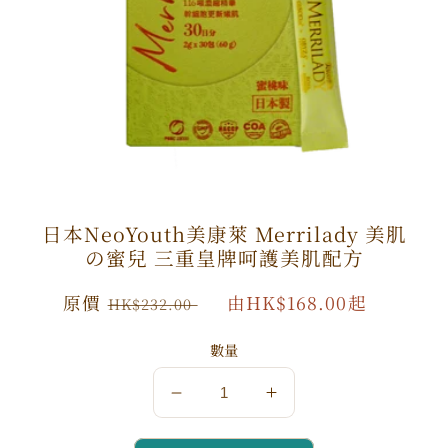
日本NeoYouth美康萊 Merrilady 美肌
の蜜兒 三重皇牌呵護美肌配方
原
原價
特
由HK$168.00起
HK$232.00
價
價
數量
數
數
量
量