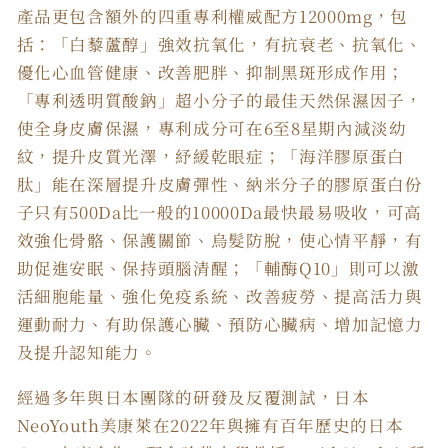
產品更包含額外的四重專利權威配方12000mg，包
括：「白藜蘆醇」強效抗氧化，有抗衰老、抗氧化、
優化心血管健康、改善肥胖、抑制黑斑形成作用；
「專利透明質酸鈉」超小分子的最佳天然保濕因子，
使全身皮膚保濕，專利成分可在6至8星期內減淡幼
紋，提升皮質光澤，紓緩乾眼症；「海洋膠原蛋白
肽」能在深層提升皮膚彈性、納米分子的膠原蛋白份
子只有500Da比一般的10000Da最快最易吸收，可高
效強化骨骼、保護關節、烏髮防脫，使心情平靜，有
助促進安眠、保持頭腦清醒；「輔酶Q10」則可以激
活細胞能量、強化免疫系統、改善疲勞、提高活力與
運動耐力、有助保護心臟、預防心臟病、增加記憶力
及提升認知能力。
經過多年與日本團隊的研發及反覆測試，日本
NeoYouth美康萊在2022年與擁有百年歷史的日本