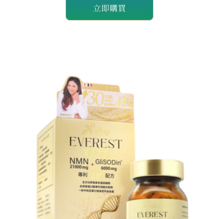
立即購買
減
增
少
加