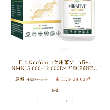
日本NeoYouth美康萊Mirafive
NMN15,000+12,000Ex 五重逆齡配方
原
原價
特
由HK$438.00起
HK$534.00
價
價
數量
數
數