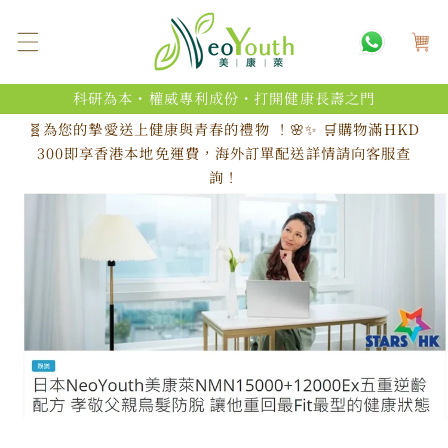
跳至內
購
容
物
車
科研為本・權威專利成份・打開健康長壽之門
🧬為您的摯愛送上健康與青春的禮物 ！🌸✨ 🛒購物滿HKD
300即享香港本地免運費，海外訂單配送詳情請向客服查
詢！