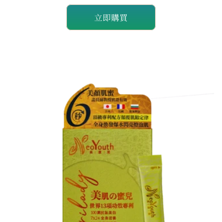
量
量
立即購買
減
增
少
加