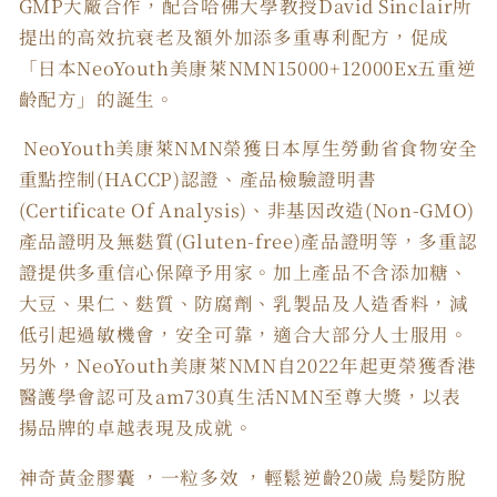
GMP大廠合作，配合哈佛大學教授David Sinclair所
提出的高效抗衰老及額外加添多重專利配方，促成
「日本NeoYouth美康萊NMN15000+12000Ex五重逆
齡配方」的誕生。
NeoYouth美康萊NMN榮獲日本厚生勞動省食物安全
重點控制(HACCP)認證、產品檢驗證明書
(Certificate Of Analysis)、非基因改造(Non-GMO)
產品證明及無麩質(Gluten-free)產品證明等，多重認
證提供多重信心保障予用家。加上產品不含添加糖、
大豆、果仁、麩質、防腐劑、乳製品及人造香料，減
低引起過敏機會，安全可靠，適合大部分人士服用。
另外，NeoYouth美康萊NMN自2022年起更榮獲香港
醫護學會認可及am730真生活NMN至尊大獎，以表
揚品牌的卓越表現及成就。
神奇黃金膠囊 ，一粒多效 ，輕鬆逆齡20歲 烏髮防脫