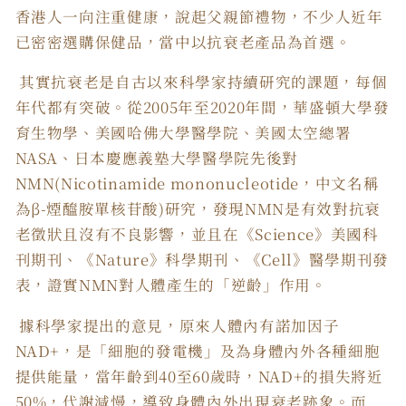
香港人一向注重健康，說起父親節禮物，不少人近年
已密密選購保健品，當中以抗衰老產品為首選。
其實抗衰老是自古以來科學家持續研究的課題，每個
年代都有突破。從2005年至2020年間，華盛頓大學發
育生物學、美國哈佛大學醫學院、美國太空總署
NASA、日本慶應義塾大學醫學院先後對
NMN(Nicotinamide mononucleotide，中文名稱
為β-煙醯胺單核苷酸)研究，發現NMN是有效對抗衰
老徵狀且沒有不良影響，並且在《Science》美國科
刊期刊、《Nature》科學期刊、《Cell》醫學期刊發
表，證實NMN對人體產生的「逆齡」作用。
據科學家提出的意見，原來人體內有諾加因子
NAD+，是「細胞的發電機」及為身體內外各種細胞
提供能量，當年齡到40至60歲時，NAD+的損失將近
50%，代謝減慢，導致身體內外出現衰老跡象。而