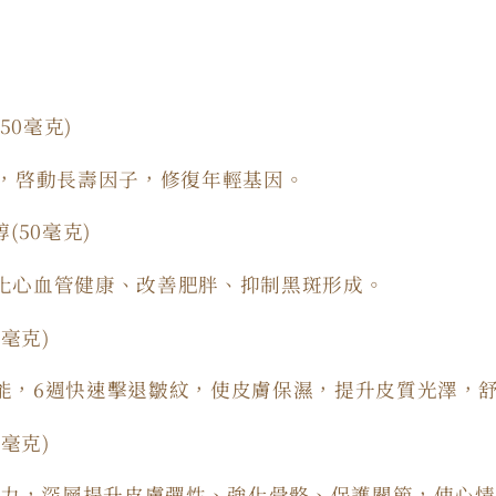
50
毫克
)
，啓動長壽因子，修復年輕基因。
醇
(50
毫克
)
化心血管健康、改善肥胖、抑制黑斑形成。
0
毫克
)
能，6
週快速擊退皺紋，使皮膚保濕，提升皮質光澤，
0
毫克
)
力，深層提升皮膚彈性、強化骨骼、保護關節，使心情