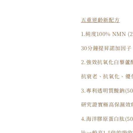
五重逆齡新配方
1.
純度
100% NMN (2
30
分鐘提昇諾加因子
2.
強效抗氧化白藜蘆
抗衰老、抗氧化、優
3.
專利透明質酸鈉
(5
研究證實極高保濕效
4.
海洋膠原蛋白肽
(5
比一般高1.5
倍的吸收