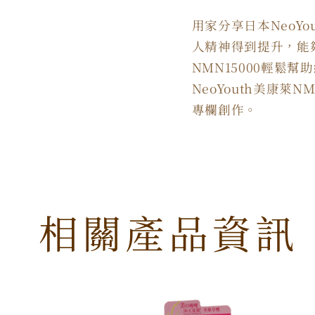
用家分享日本NeoYou
人精神得到提升，能
NMN15000
輕鬆幫助
NeoYouth
美康萊
NM
專欄創作。
相關產品資訊