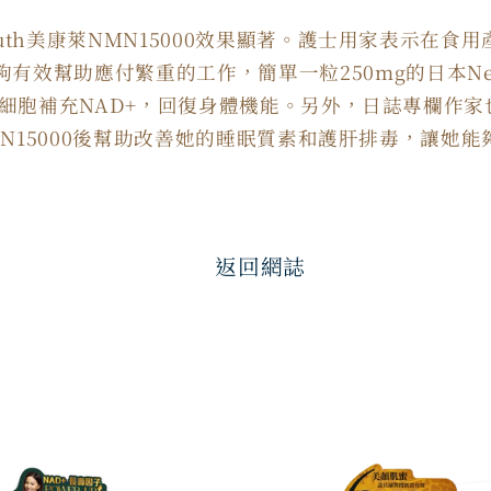
th
美康萊
NMN15000
效果顯著。護士用家表示在食用
夠有效幫助應付繁重的工作，簡單一粒
250mg
的日本
Ne
細胞補充
NAD+
，回復身體機能。另外，日誌專欄作家
N15000
後幫助改善她的睡眠質素和護肝排毒，讓她能
返回網誌