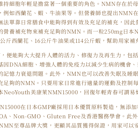
維持細胞年輕是擔當著一個重要的角色。
NMN
存在於
，例如西蘭花、蝦、牛油果等。但營養師也提出
NMN
無法單靠日常膳食中能夠得到有效及充足的補充，因此
的營養補充物來補充足夠的
NMN
。而一粒
250mg
日本
N
2
公斤西蘭花、
16
公斤牛油果或
114
公斤蝦，幫助用家補
N
，便能夠大大提升人體的活力、修復力及再生力，包
基因
DNA
細胞、增強人體的免疫力以減少生病的機會、
的記憶力衰退問題。此外，
NMN
也可以改善失眠及睡
充足夠的
NMN
。只要用家日常進行適量的運動及控制
本
NeoYouth
美康萊
NMN15000
，回復年輕青春可謂易
N15000
在日本
GMP
廠採用日本優質原料製造，無添加
OA
、
Non-GMO
、
Gluten Free
及香港醫務學會。此
NMN
至尊品牌大獎，更顯其品質獲得保證，用家可以