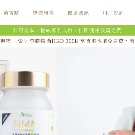
銷售點
媒體報導
健康資訊
用戶好評
科研為本・權威專利成份・打開健康長壽之門
禮物 ！🌸✨ 🛒購物滿HKD 300即享香港本地免運費