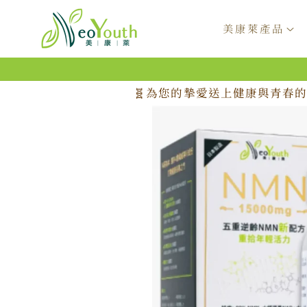
跳至內
容
美康萊產品
🧬為您的摯愛送上健康與青春的