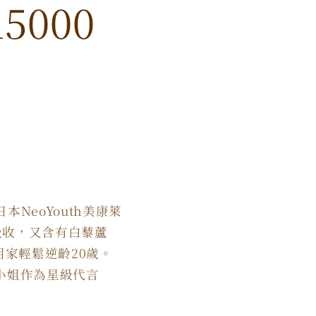
5000
eoYouth
美康萊
吸收，又含有白藜蘆
用家輕鬆逆齡
20
歲。
小姐作為星級代言