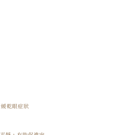
舒緩乾眼症狀
平靜，有助促進安