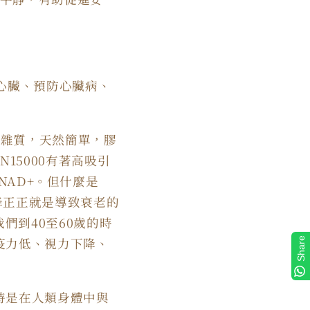
心臟、預防心臟病、
無雜質，天然簡單，膠
N15000
有著高吸引
NAD+
。但什麼是
降正正就是導致衰老的
我們到
40
至
60
歲的時
疫力低、視力下降、
Share
時是在人類身體中與