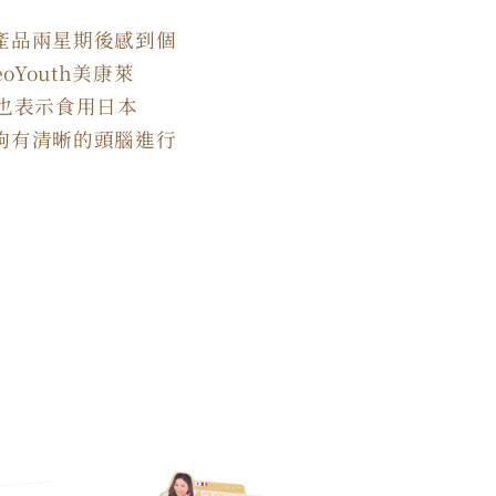
產品兩星期後感到個
oYouth
美康萊
也表示食用日本
夠有清晰的頭腦進行