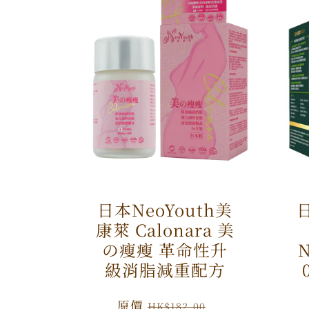
日本NeoYouth美
日
康萊 Calonara 美
の瘦瘦 革命性升
N
級消脂減重配方
原
原價
特
HK$182.00