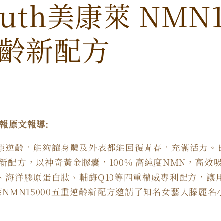
outh美康萊 NMN1
齡新配方
巴士的報原文報導:
逆齡，能夠讓身體及外表都能回復青春，充滿活力。日本N
新配方，以神奇黃金膠囊，
100%
高純度
NMN
，高效
、海洋膠原蛋白肽、輔酶
Q10
等四重權威專利配方，讓
萊
NMN15000
五重逆齡新配方邀請了知名女藝人滕麗名