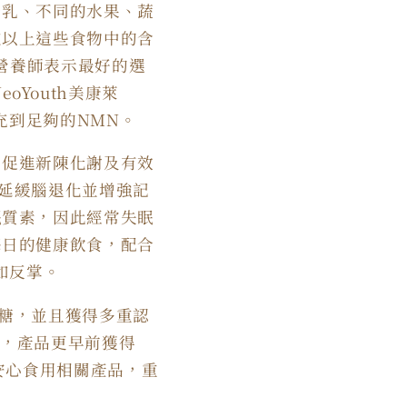
母乳、不同的水果、蔬
在以上這些食物中的含
營養師表示最好的選
eoYouth
美康萊
充到足夠的
NMN
。
括促進新陳化謝及有效
延緩腦退化並增強記
眠質素，因此經常失眠
每日的健康飲食，配合
如反掌。
糖，並且獲得多重認
外，產品更早前獲得
安心食用相關產品，重