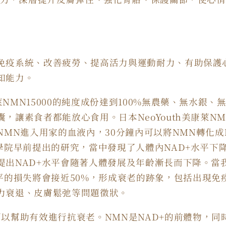
免疫系統、改善疲勞、提高活力與運動耐力、有助保護
知能力。
萊
NMN15000
的純度成份達到
100%
無農藥、無水銀、
囊，讓素食者都能放心食用。日本
NeoYouth
美康萊
NM
NMN
進入用家的血液內，
30
分鐘內可以將
NMN
轉化成
學院早前提出的研究，當中發現了人體內
NAD+
水平下
提出
NAD+
水平會隨著人體發展及年齡漸長而下降。當
平的損失將會接近
50%
，形成衰老的跡象，包括出現免
力衰退、皮膚鬆弛等問題徵狀。
可以幫助有效進行抗衰老。
NMN
是
NAD+
的前體物，同