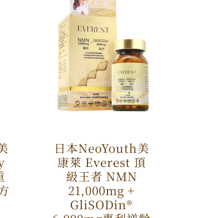
h美
日本NeoYouth美
y
康萊 Everest 頂
重
級王者 NMN
方
21,000mg +
GliSODin®️
特