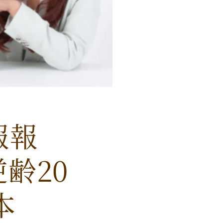
的報報
齢20
本