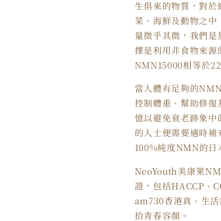
生俱來的物質，對於
菜、海鮮及動物之中
量微乎其微，我們是
擇是利用非食物來源
NMN15000
相等於
2
當人體有足夠的NM
控制體重、幫助修復
憶以避免衰老跡象中
的人士便需要適時補
100%
純度
NMN
的日
NeoYouth
美康萊
NM
證，包括
HACCP
、
C
am730
香港真、生活
拾青春容顏。