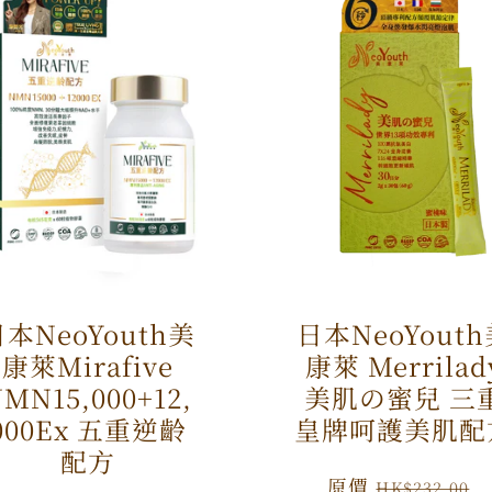
本NeoYouth美
日本NeoYout
康萊Mirafive
康萊 Merrilad
MN15,000+12,
美肌の蜜兒 三
000Ex 五重逆齡
皇牌呵護美肌配
配方
原
原價
HK$232.00