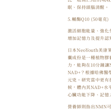
眠、保持頭腦清醒。
5.
輔酶
Q10 (50
毫克
)
激活細胞能量、強化
增加記憶力及提升認
日本NeoYouth
美康
囊成份是一種植物膠
力，能夠在
10
分鐘讓
NAD+
？根據哈佛醫
元兇。研究當中更有
候，體內其
NAD+
水
心臟功能下降、記憶
營養師則指出NMN