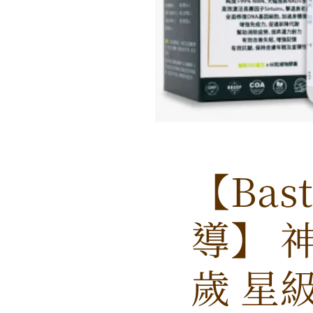
【Bast
導】 
歲 星