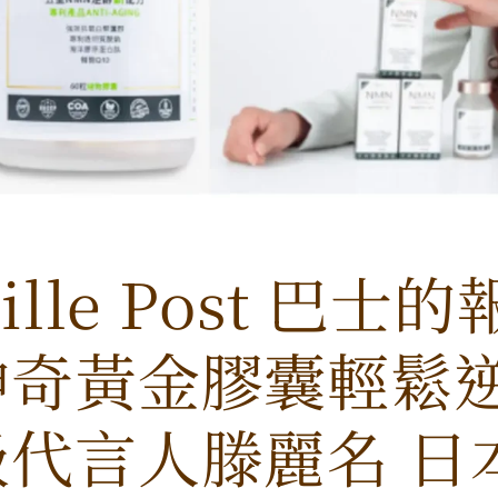
ille Post 巴士
神奇黃金膠囊輕鬆逆
級代言人滕麗名 日