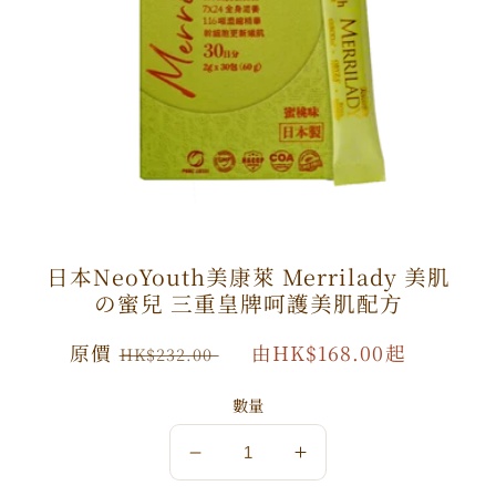
日本NeoYouth美康萊 Merrilady 美肌
の蜜兒 三重皇牌呵護美肌配方
原
原價
特
由HK$168.00起
HK$232.00
價
價
數量
數
數