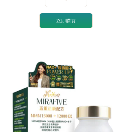
數
數
量
量
立即購買
減
增
少
加