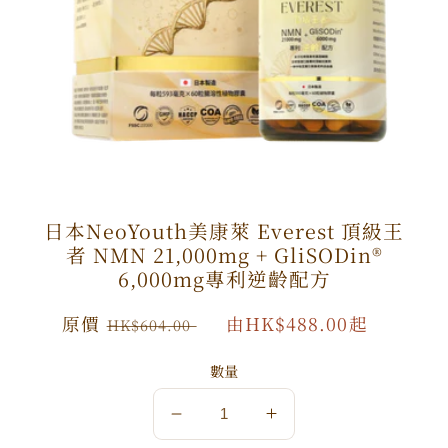
日本NeoYouth美康萊 Everest 頂級王
者 NMN 21,000mg + GliSODin®️
6,000mg專利逆齡配方
原
原價
特
由HK$488.00起
HK$604.00
價
價
數量
數
數