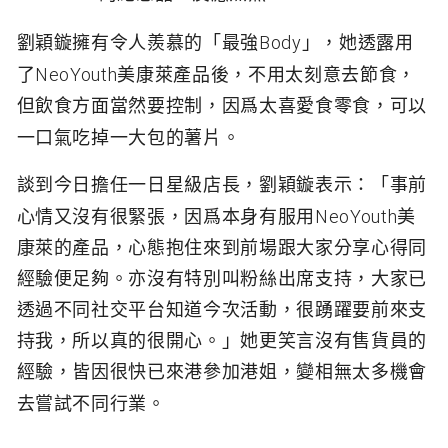
Body
劉穎鏇擁有令人羨慕的「最強
」，她透露用
NeoYouth
了
美康萊產品後，不用太刻意去節食，
但飲食方面當然要控制，因爲太喜愛食零食，可以
一口氣吃掉一大包的薯片。
談到今日擔任一日星級店長，劉穎鏇表示：「事前
NeoYouth
心情又沒有很緊張，因爲本身有服用
美
康萊的產品，心態抱住來到前場跟大家分享心得同
經驗便足夠。亦沒有特別叫粉絲出席支持，大家已
透過不同社交平台知道今次活動，很踴躍要前來支
持我，所以真的很開心。」她更笑言沒有售貨員的
經驗，皆因很快已來港參加港姐，變相無太多機會
去嘗試不同行業。