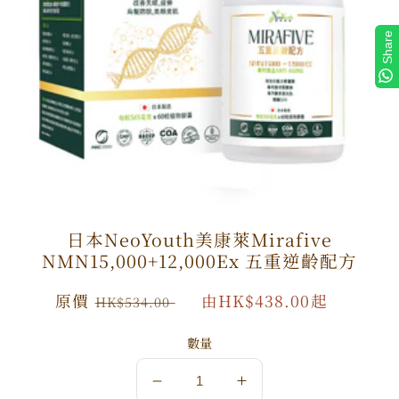
Share
日本NeoYouth美康萊Mirafive
NMN15,000+12,000Ex 五重逆齡配方
原
原價
特
由HK$438.00起
HK$534.00
價
價
數量
數
數