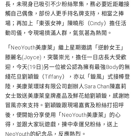
長，未現身已吸引不少粉絲聚集，務必要近距離接
觸自己偶像，部份人更手持名牌支持，相當之捧
Cindy
場；再加上「東張女神」陳曉彤（
）擔任活
動司儀，令現場擠滿人群，氣氛甚為熱鬧。
NeoYouth
「
美康萊」繼上星期邀請「逆齡女王」
(Joyce)
滕麗名
，突襲崇光，擔任一日店長大受歡
(19
)
Body
迎，今天
日
另一位被公認為擁有最強
的無
Tiffany
綫花旦劉穎鏇（
），亦以「鏇風」式接棒登
Sara Chan
陸，美康萊環球有限公司創辦人
陳嘉莉
女士致送美康萊皇牌產品及鮮花給劉穎鏇，感謝她
冒風亦來支持。劉穎鏇跟現場嘉賓及粉絲打招呼
NeoYouth
後，便開始分享使用「
美康萊」的心
得，並跟大家玩遊戲，揀中幸運兒粉絲，送上
NeoYouth
的紀念品，反應熱烈。