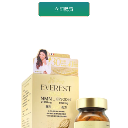
量
量
立即購買
減
增
少
加