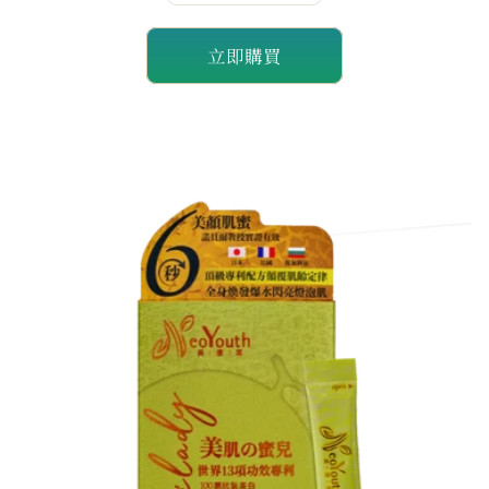
量
量
立即購買
減
增
少
加