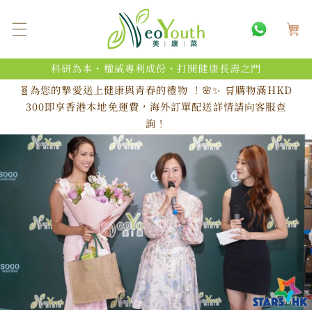
跳至內
購
容
物
車
科研為本・權威專利成份・打開健康長壽之門
🧬為您的摯愛送上健康與青春的禮物 ！🌸✨ 🛒購物滿HKD
300即享香港本地免運費，海外訂單配送詳情請向客服查
詢！