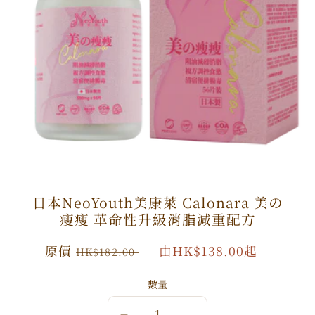
日本NeoYouth美康萊 Calonara 美の
瘦瘦 革命性升級消脂減重配方
原
原價
特
由HK$138.00起
HK$182.00
價
價
數量