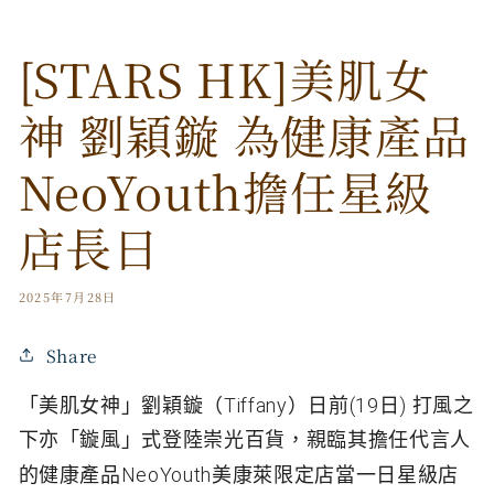
[STARS HK]美肌女
神 劉穎鏇 為健康產品
NeoYouth擔任星級
店長日
2025年7月28日
Share
Tiffany
(19
)
「美肌女神」劉穎鏇（
）日前
日
打風之
下亦「鏇風」式登陸崇光百貨，親臨其擔任代言人
NeoYouth
的健康產品
美康萊限定店當一日星級店