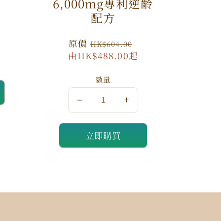
特
6,000mg專利逆齡
價
配方
原
原價
特
HK$604.00
由HK$488.00起
價
價
數量
數
數
量
量
立即購買
減
增
少
加