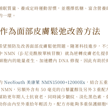
睡眠質量、養成定時運動習慣，並選擇低糖、富含營養
的一環。
作為面部皮膚鬆弛改善方法
希望預防及改善面部皮膚鬆弛問題。隨著科技進步，不
中 NMN（β-尼克酰胺單核苷酸）就為逆轉皮膚老化提
進細胞內的能量產生、加速體內 DNA 修復，因此有助
旳
NeoYouth 美康萊 NMN15000+12000Ex
，結合五重
毫克 NMN，另額外含有 50 毫克的白藜蘆醇及另外３重
幫助更年期人士抗衰老，同時減少皺紋、淡化黑色素，
助你由內至外重拾年輕活力。配方亦能夠多重保護細胞