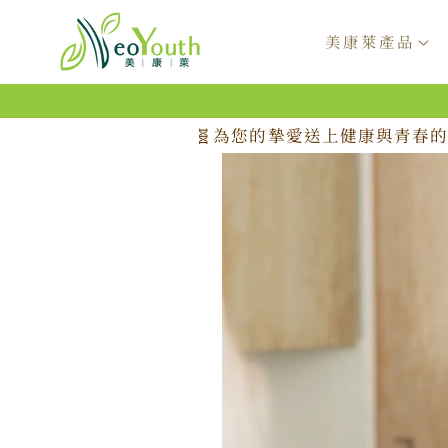
跳至內
容
美康萊產品
🧬為您的摯愛送上健康與青春的