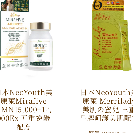
本NeoYouth美
日本NeoYout
康萊Mirafive
康萊 Merrilad
MN15,000+12,
美肌の蜜兒 三
000Ex 五重逆齡
皇牌呵護美肌配
配方