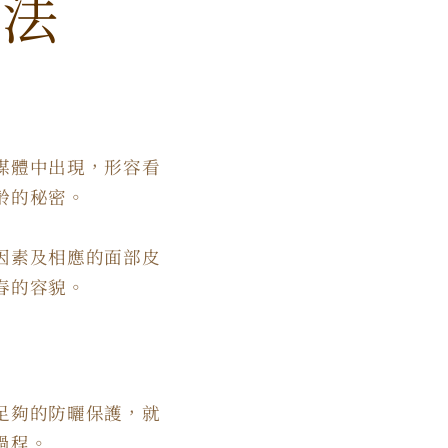
方法
媒體中出現，形容看
齡的秘密。
因素及相應的面部皮
春的容貌。
足夠的防曬保護，就
過程。