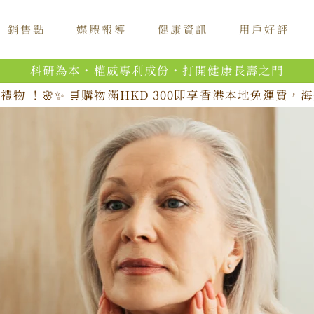
銷售點
媒體報導
健康資訊
用戶好評
科研為本・權威專利成份・打開健康長壽之門
禮物 ！🌸✨ 🛒購物滿HKD 300即享香港本地免運費