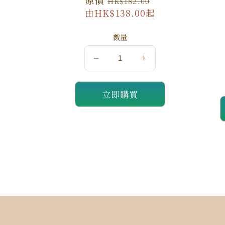
原
原價
特
HK$182.00
由HK$138.00起
價
價
數量
數
數
量
量
立即購買
減
增
少
加