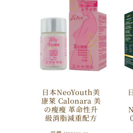
日本NeoYouth美
日
康萊 Calonara 美
の瘦瘦 革命性升
N
級消脂減重配方