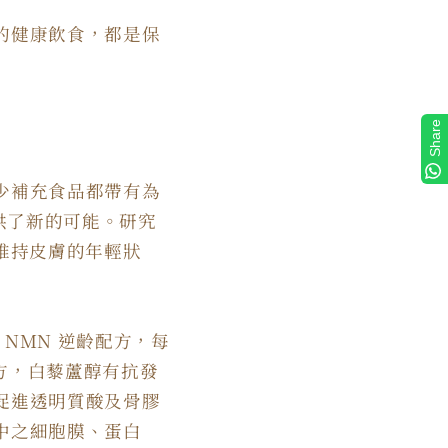
的健康飲食，都是保
Share
少補充食品都帶有為
供了新的可能。研究
於維持皮膚的年輕狀
 NMN 逆齡配方，每
配方，白藜蘆醇有抗發
促進透明質酸及骨膠
中之細胞膜、蛋白