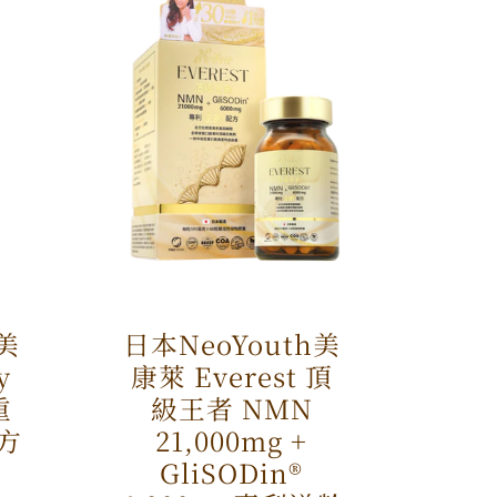
h美
日本NeoYouth美
y
康萊 Everest 頂
重
級王者 NMN
方
21,000mg +
GliSODin®️