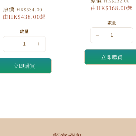
原
原價
HK$232.00
價
由HK$168.00起
原
原價
特
HK$534.00
由HK$438.00起
價
價
數量
數量
數
數
數
數
量
量
立即購買
量
量
減
增
立即購買
減
增
少
加
少
加