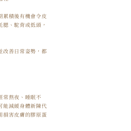
期累積後有機會令皮
托腮、駝背或低頭，
並改善日常姿勢，都
經常熬夜、睡眠不
可能減緩身體新陳代
用損害皮膚的膠原蛋