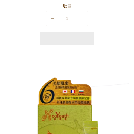
數量
數
數
量
量
減
增
少
加