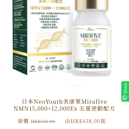
Share
日本NeoYouth美康萊Mirafive
NMN15,000+12,000Ex 五重逆齡配方
原
原價
特
由HK$438.00起
HK$534.00
價
價