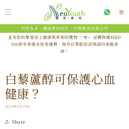
跳至內
購
容
物
車
科研為本・權威專利成份・打開健康長壽之門
🧬為您的摯愛送上健康與青春的禮物 ！🌸✨ 🛒購物滿HKD
300即享香港本地免運費，海外訂單配送詳情請向客服查
詢！
白藜蘆醇可保護心血
健康？
2023年9月29日
Share