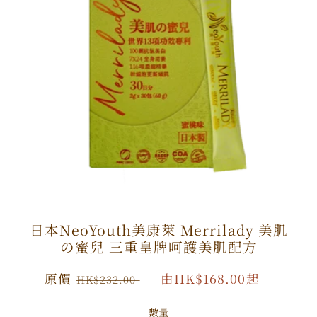
日本NeoYouth美康萊 Merrilady 美肌
の蜜兒 三重皇牌呵護美肌配方
原
原價
特
由HK$168.00起
HK$232.00
價
價
數量