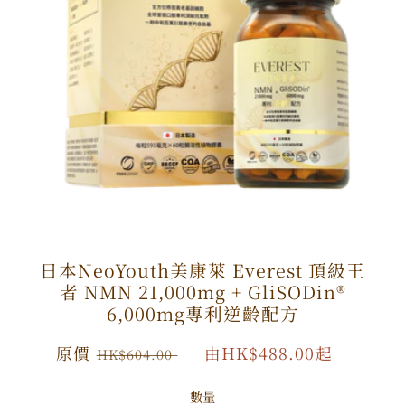
日本NeoYouth美康萊 Everest 頂級王
者 NMN 21,000mg + GliSODin®️
6,000mg專利逆齡配方
原
原價
特
由HK$488.00起
HK$604.00
價
價
數量