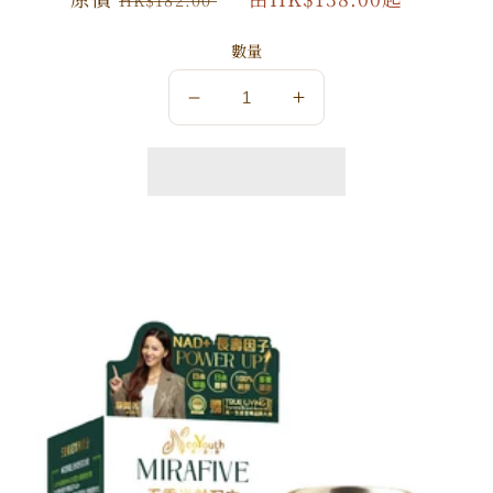
價
價
數量
數
數
量
量
減
增
少
加