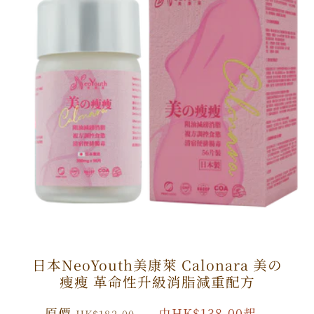
日本NeoYouth美康萊 Calonara 美の
瘦瘦 革命性升級消脂減重配方
原
原價
特
由HK$138.00起
HK$182.00