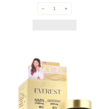
數
數
量
量
減
增
少
加