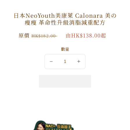
日本NeoYouth美康萊 Calonara 美の
瘦瘦 革命性升級消脂減重配方
原
原價
特
由HK$138.00起
HK$182.00
價
價
數量
數
數
量
量
減
增
少
加