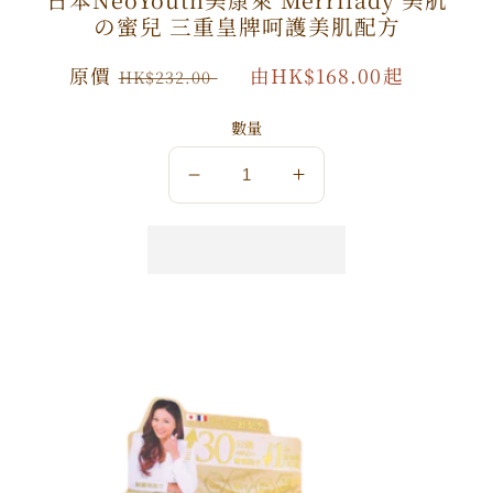
の蜜兒 三重皇牌呵護美肌配方
原
原價
特
由HK$168.00起
HK$232.00
價
價
數量
數
數
量
量
減
增
少
加