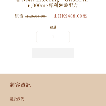
6,000mg專利逆齡配方
原
原價
特
由HK$488.00起
HK$604.00
價
價
數量
數
數
量
量
減
增
少
加
顧客資訊
關於我們