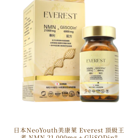
日本NeoYouth美康萊 Everest 頂級王
者 NMN 21,000mg + GliSODin®️