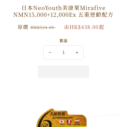
日本NeoYouth美康萊Mirafive
NMN15,000+12,000Ex 五重逆齡配方
原
原價
特
由HK$438.00起
HK$534.00
價
價
數量
數
數
量
量
減
增
少
加