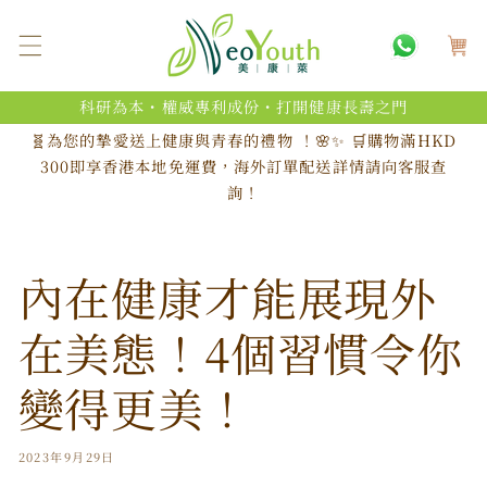
跳至內
購
容
物
車
科研為本・權威專利成份・打開健康長壽之門
🧬為您的摯愛送上健康與青春的禮物 ！🌸✨ 🛒購物滿HKD
300即享香港本地免運費，海外訂單配送詳情請向客服查
詢！
內在健康才能展現外
在美態！4個習慣令你
變得更美！
2023年9月29日