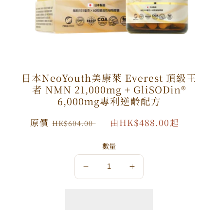
日本NeoYouth美康萊 Everest 頂級王
者 NMN 21,000mg + GliSODin®️
6,000mg專利逆齡配方
原
原價
特
由HK$488.00起
HK$604.00
價
價
數量
數
數
量
量
減
增
少
加