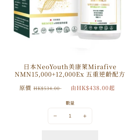
日本NeoYouth美康萊Mirafive
NMN15,000+12,000Ex 五重逆齡配方
原
原價
特
由HK$438.00起
HK$534.00
價
價
數量
數
數
量
量
減
增