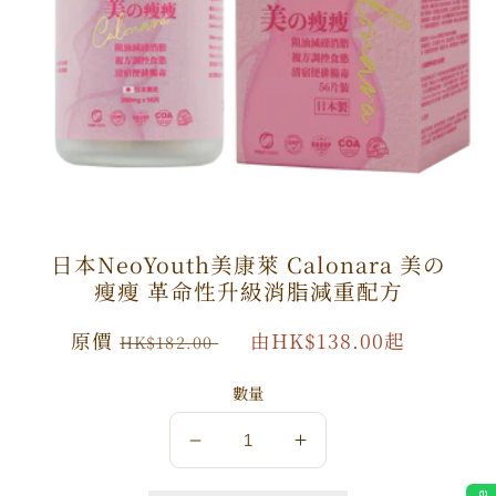
日本NeoYouth美康萊 Calonara 美の
瘦瘦 革命性升級消脂減重配方
原
原價
特
由HK$138.00起
HK$182.00
價
價
數量
數
數
量
量