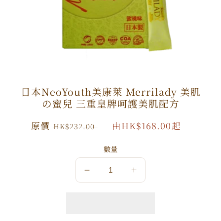
日本NeoYouth美康萊 Merrilady 美肌
の蜜兒 三重皇牌呵護美肌配方
原
原價
特
由HK$168.00起
HK$232.00
價
價
數量
數
數
量
量
減
增
少
加