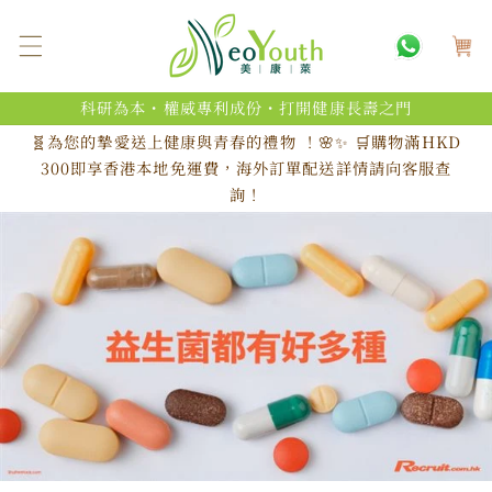
跳至內
購
容
物
車
科研為本・權威專利成份・打開健康長壽之門
🧬為您的摯愛送上健康與青春的禮物 ！🌸✨ 🛒購物滿HKD
300即享香港本地免運費，海外訂單配送詳情請向客服查
詢！