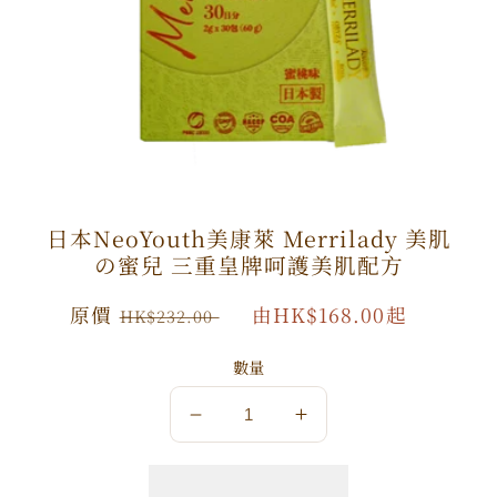
日本NeoYouth美康萊 Merrilady 美肌
の蜜兒 三重皇牌呵護美肌配方
原
原價
特
由HK$168.00起
HK$232.00
價
價
數量
數
數
量
量
減
增