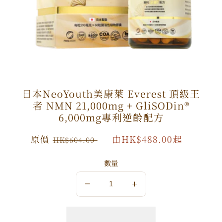
日本NeoYouth美康萊 Everest 頂級王
者 NMN 21,000mg + GliSODin®️
6,000mg專利逆齡配方
原
原價
特
由HK$488.00起
HK$604.00
價
價
數量
數
數
量
量
減
增