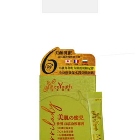
減
增
少
加