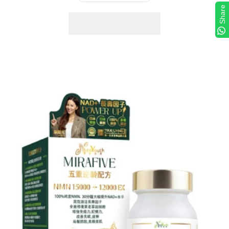
Share
量
量
減
增
少
加