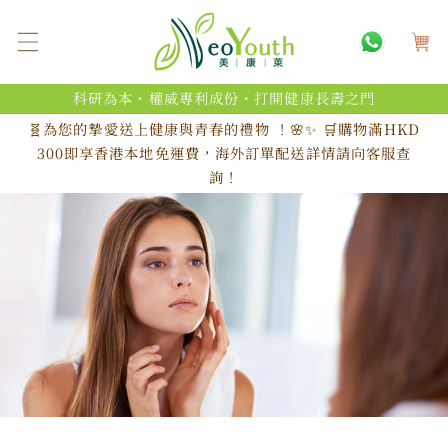
跳至內
購
容
物
車
科研為本・權威專利成份・打開健康長壽之門
🧬為您的摯愛送上健康與青春的禮物 ！🌸✨ 🛒購物滿HKD
300即享香港本地免運費，海外訂單配送詳情請向客服查
詢！