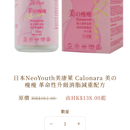
日本NeoYouth美康萊 Calonara 美の
瘦瘦 革命性升級消脂減重配方
原
原價
特
由HK$138.00起
HK$182.00
價
價
數量
數
數