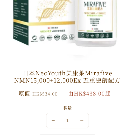
日本NeoYouth美康萊Mirafive
NMN15,000+12,000Ex 五重逆齡配方
原
原價
特
由HK$438.00起
HK$534.00
價
價
數量
數
數
量
量